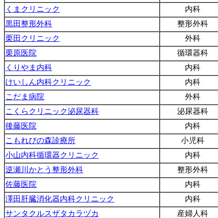
くまクリニック
内科
黒田整形外科
整形外科
栗田クリニック
外科
栗原医院
循環器科
くりやま内科
内科
けいしん内科クリニック
内科
こだま病院
外科
こくらクリニック泌尿器科
泌尿器科
後藤医院
内科
こもれびの森診療所
小児科
小山内科循環器クリニック
内科
逆瀬川かとう整形外科
整形外科
佐藤医院
内科
澤田肝臓消化器内科クリニック
内科
サンタクルスザタカラヅカ
産婦人科