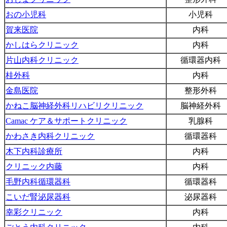
おの小児科
小児科
賀来医院
内科
かしはらクリニック
内科
片山内科クリニック
循環器内科
桂外科
内科
金島医院
整形外科
かねこ脳神経外科リハビリクリニック
脳神経外科
Camac ケア＆サポートクリニック
乳腺科
かわさき内科クリニック
循環器科
木下内科診療所
内科
クリニック内藤
内科
毛野内科循環器科
循環器科
こいだ腎泌尿器科
泌尿器科
幸彩クリニック
内科