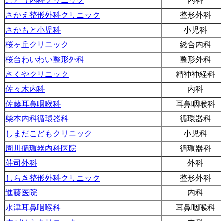
ごとう内科クリニック
内科
さかえ整形外科クリニック
整形外科
さかもと小児科
小児科
桜ヶ丘クリニック
総合内科
桜台わいわい整形外科
整形外科
さくやクリニック
精神神経科
佐々木内科
内科
佐藤耳鼻咽喉科
耳鼻咽喉科
柴本内科循環器科
循環器科
しまだこどもクリニック
小児科
周川循環器内科医院
循環器科
荘司外科
外科
しらき整形外科クリニック
整形外科
進藤医院
内科
水津耳鼻咽喉科
耳鼻咽喉科