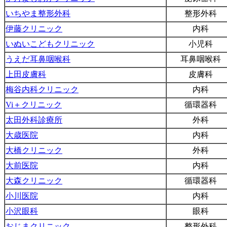
いちやま整形外科
整形外科
伊藤クリニック
内科
いぬいこどもクリニック
小児科
うえだ耳鼻咽喉科
耳鼻咽喉科
上田皮膚科
皮膚科
梅谷内科クリニック
内科
Vi＋クリニック
循環器科
太田外科診療所
外科
大歳医院
内科
大橋クリニック
外科
大前医院
内科
大森クリニック
循環器科
小川医院
内科
小沢眼科
眼科
おじまクリニック
整形外科