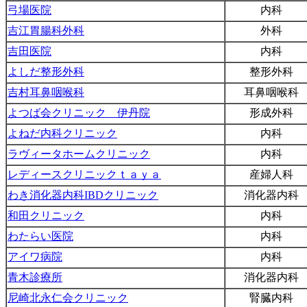
弓場医院
内科
吉江胃腸科外科
外科
吉田医院
内科
よしだ整形外科
整形外科
吉村耳鼻咽喉科
耳鼻咽喉科
よつば会クリニック 伊丹院
形成外科
よねだ内科クリニック
内科
ラヴィータホームクリニック
内科
レディースクリニックｔａｙａ
産婦人科
わき消化器内科IBDクリニック
消化器内科
和田クリニック
内科
わたらい医院
内科
アイワ病院
内科
青木診療所
消化器内科
尼崎北永仁会クリニック
腎臓内科