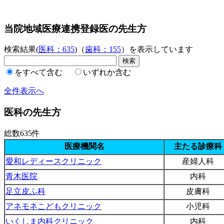
当院地域医療連携登録医の先生方
検索結果(
医科：635
)（
歯科：155
）を表示しています
をすべて含む
いずれか含む
全件表示へ
医科の先生方
総数635件
医療機関名
主たる診療科
愛和レディースクリニック
産婦人科
青木医院
内科
足立皮ふ科
皮膚科
アネモネこどもクリニック
小児科
いくしま内科クリニック
内科