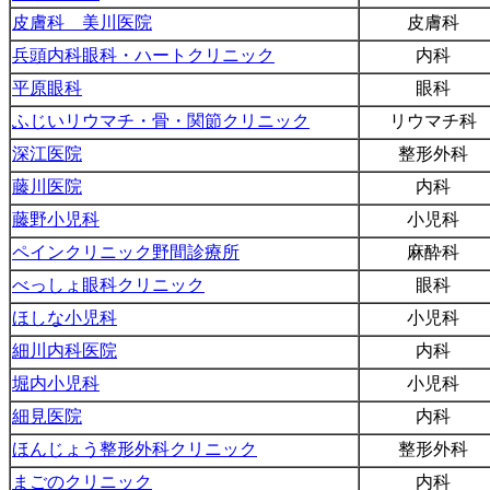
皮膚科 美川医院
皮膚科
兵頭内科眼科・ハートクリニック
内科
平原眼科
眼科
ふじいリウマチ・骨・関節クリニック
リウマチ科
深江医院
整形外科
藤川医院
内科
藤野小児科
小児科
ペインクリニック野間診療所
麻酔科
べっしょ眼科クリニック
眼科
ほしな小児科
小児科
細川内科医院
内科
堀内小児科
小児科
細見医院
内科
ほんじょう整形外科クリニック
整形外科
まごのクリニック
内科