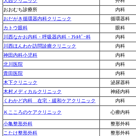
大西クリニック
外科
おおむち診療所
内科
おだがき循環器内科クリニック
循環器科
カトウ眼科
眼科
川西なかお内科・呼吸器内科・ｱﾚﾙｷﾞｰ科
内科
川西ほんわか訪問診療クリニック
内科
神田内科小児科
内科
北川医院
内科
貴田医院
内科
木下クリニック
泌尿器科
木村メディカルクリニック
神経内科
くわかど内科 在宅・緩和ケアクリニック
内科
Ｋこころのケアクリニック
心療内科
小亀整形外科
整形外科
こたけ整形外科
整形外科