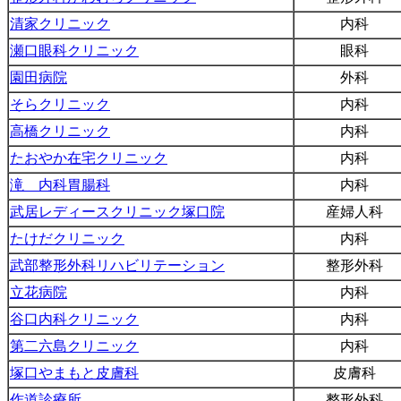
清家クリニック
内科
瀬口眼科クリニック
眼科
園田病院
外科
そらクリニック
内科
高橋クリニック
内科
たおやか在宅クリニック
内科
滝 内科胃腸科
内科
武居レディースクリニック塚口院
産婦人科
たけだクリニック
内科
武部整形外科リハビリテーション
整形外科
立花病院
内科
谷口内科クリニック
内科
第二六島クリニック
内科
塚口やまもと皮膚科
皮膚科
作道診療所
整形外科