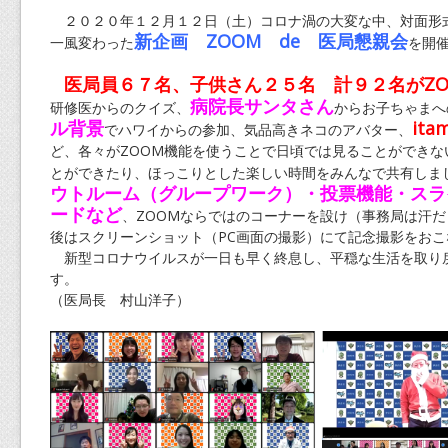
２０２０年１２月１２日（土）コロナ渦の大変な中、対面形
新企画 ZOOM de 医局懇親会
一風変わった
を開
医局員６７名、子供さん２５名 計９２名がZO
病院長サンタさん
研修医からのクイズ、
からお子ちゃまへ
ル背景
it
でハワイからの参加、気品高きネコのアバター、
ど、各々がZOOM機能を使うことで日頃では見ることができな
とができたり、ほっこりとした楽しい時間をみんなで共有しま
ウトルーム（グループワーク）・投票機能・スラ
ードなど
、ZOOMならではのコーナーを設け（事務局は汗
後はスクリーンショット（PC画面の撮影）にて記念撮影をおこ
新型コロナウイルスが一日も早く終息し、平穏な生活を取り
す。
（医局長 村山洋子）