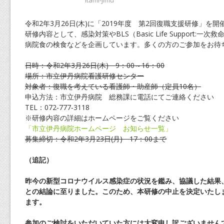
itami-jimu
令和2年3月26日(木)に「2019年度 第2回復職支援研修」を
研修内容として、感染対策やBLS（Basic Life Support:
病院食の検食などを企画しています。多くの方のご参加をお待
日時：令和2年3月26日(木) 9：00～16：00
場所：市立伊丹病院看護研修センター
対象者：復職を考えている看護師・助産師（定員10名）
申込方法：市立伊丹病院 総務課に電話にてご連絡ください
TEL：072‐777‐3118
※研修内容の詳細はホームページをご覧ください
「市立伊丹病院ホームページ お知らせ一覧」
募集締切：令和2年3月23日(月) 17：00まで
（追記）
昨今の新型コロナウイルス感染症の状況を鑑み、協議した結果
との結論に至りました。このため、本研修の中止を決定いたし
ます。
参加のご検討をいただいていた方には大変申し訳ございません