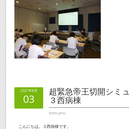
超緊急帝王切開シミ
2021年8月
03
３西病棟
itami-jimu
こんにちは。３西病棟です。