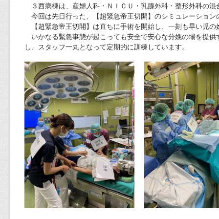
３西病棟は、産婦人科・ＮＩＣＵ・乳腺外科・整形外科の混
今回は先日行った、【超緊急帝王切開】のシミュレーション
【超緊急帝王切開】は直ちに手術を開始し、一刻も早い児の
いかなる緊急事態が起こっても安全で安心な分娩の場を提供
し、スタッフ一丸となって定期的に訓練しています。