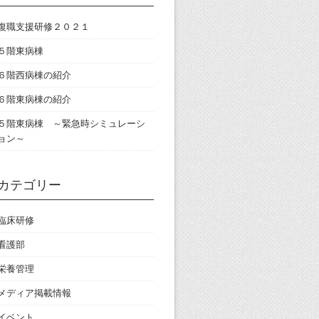
復職支援研修２０２１
５階東病棟
６階西病棟の紹介
６階東病棟の紹介
５階東病棟 ～緊急時シミュレーシ
ョン～
カテゴリー
臨床研修
看護部
栄養管理
メディア掲載情報
イベント