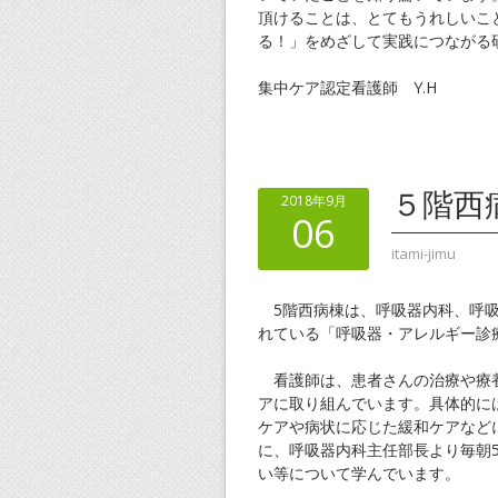
頂けることは、とてもうれしいこ
る！」をめざして実践につながる
集中ケア認定看護師 Y.H
５階西
2018年9月
06
itami-jimu
5階西病棟は、呼吸器内科、呼吸
れている「呼吸器・アレルギー診
看護師は、患者さんの治療や療養
アに取り組んでいます。具体的に
ケアや病状に応じた緩和ケアなど
に、呼吸器内科主任部長より毎朝
い等について学んでいます。