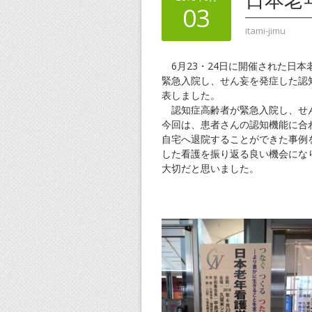
03
itami-jimu
6月23・24日に開催された日本
緊急入院し、せん妄を発症した認
表しました。
認知症高齢者が緊急入院し、せん
今回は、患者さんの認知機能に合
自宅へ退院することができた事例
した看護を振り返る良い機会にな
大切だと思いました。
認知症看護