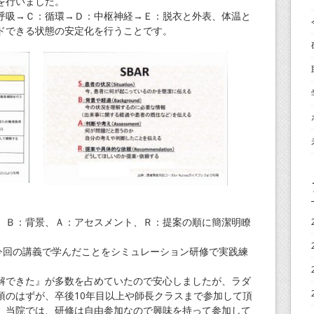
を行いました。
吸→Ｃ：循環→Ｄ：中枢神経→Ｅ：脱衣と外表、体温と
ドできる状態の安定化を行うことです。
Ｂ：背景、Ａ：アセスメント、Ｒ：提案の順に簡潔明瞭
今回の講義で学んだことをシミュレーション研修で実践練
できた』が多数を占めていたので安心しましたが、ラダ
項のはずが、卒後10年目以上や師長クラスまで参加して頂
。当院では、研修は自由参加なので興味を持って参加して