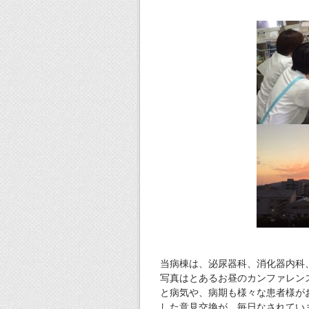
当病棟は、泌尿器科、消化器内科
写真はとあるお昼のカンファレン
と病気や、病期も様々な患者様が
した意見交換が、毎日なされてい