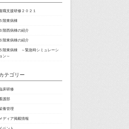
復職支援研修２０２１
５階東病棟
６階西病棟の紹介
６階東病棟の紹介
５階東病棟 ～緊急時シミュレーシ
ョン～
カテゴリー
臨床研修
看護部
栄養管理
メディア掲載情報
イベント