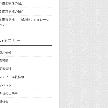
６階西病棟の紹介
６階東病棟の紹介
５階東病棟 ～緊急時シミュレーシ
ョン～
カテゴリー
臨床研修
看護部
栄養管理
メディア掲載情報
イベント
今日の出来事
研修会