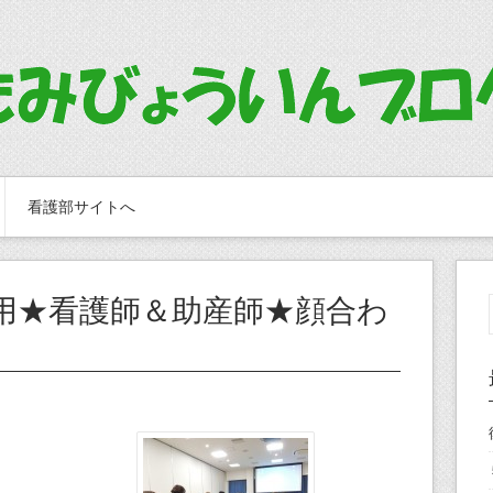
看護部サイトへ
用★看護師＆助産師★顔合わ