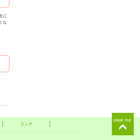
去に
とな
リンク