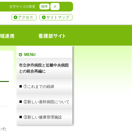
文字サイズの変更
標準
大
アクセス
サイトマップ
MENU
市立伊丹病院と近畿中央病院
との統合再編に
①これまでの経緯
②新しい基幹病院について
③新しい健康管理施設
いた