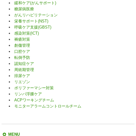
緩和ケア(がんサポート)
糖尿病医療
がんリハビリテーション
栄養サポート(NST)
呼吸ケア支援(GBST)
感染対策(ICT)
褥瘡対策
創傷管理
口腔ケア
転倒予防
認知症ケア
周術期管理
排尿ケア
リエゾン
ポリファーマシー対策
リンパ浮腫ケア
ACPワーキングチーム
モニターアラームコントロールチーム
MENU