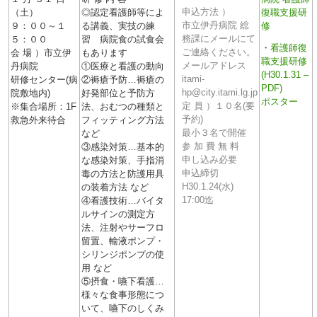
申込方法 ）
（土）
◎認定看護師等によ
市立伊丹病院 総
９：００～１
る講義、実技の練
務課にメールにて
５：００
習 病院食の試食会
・
看護師復
ご連絡ください。
会 場 ）市立伊
もあります
職支援研修
メールアドレス
丹病院
①医療と看護の動向
(H30.1.31 –
itami-
研修センター(病
②褥瘡予防…褥瘡の
PDF)
hp@city.itami.lg.jp
院敷地内)
好発部位と予防方
ポスター
定 員 ）１０名(要
※集合場所：1F
法、おむつの種類と
予約)
救急外来待合
フィッティング方法
最小３名で開催
など
参 加 費 無 料
③感染対策…基本的
申し込み必要
な感染対策、手指消
申込締切
毒の方法と防護用具
H30.1.24(水)
の装着方法 など
17:00迄
④看護技術…バイタ
ルサインの測定方
法、注射やサーフロ
留置、輸液ポンプ・
シリンジポンプの使
用 など
⑤摂食・嚥下看護…
様々な食事形態につ
いて、嚥下のしくみ