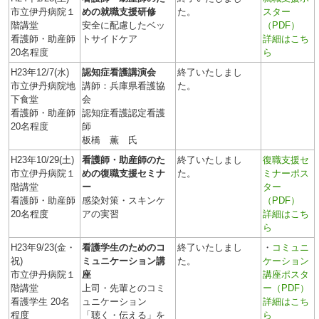
市立伊丹病院１
めの就職支援研修
た。
スター
階講堂
安全に配慮したベッ
（PDF）
看護師・助産師
トサイドケア
詳細はこち
20名程度
ら
H23年12/7(水)
認知症看護講演会
終了いたしまし
市立伊丹病院地
講師：兵庫県看護協
た。
下食堂
会
看護師・助産師
認知症看護認定看護
20名程度
師
板橋 薫 氏
H23年10/29(土)
看護師・助産師のた
終了いたしまし
復職支援セ
市立伊丹病院１
めの復職支援セミナ
た。
ミナーポス
階講堂
ー
ター
看護師・助産師
感染対策・スキンケ
（PDF）
20名程度
アの実習
詳細はこち
ら
H23年9/23(金・
看護学生のためのコ
終了いたしまし
・
コミュニ
祝)
ミュニケーション講
た。
ケーション
市立伊丹病院１
座
講座ポスタ
階講堂
上司・先輩とのコミ
ー（PDF）
看護学生 20名
ュニケーション
詳細はこち
程度
「聴く・伝える」を
ら