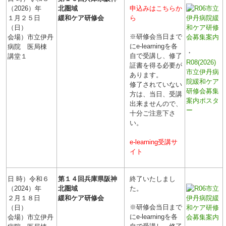
（2026）年
北圏域
申込みはこちらか
１月２５日
緩和ケア研修会
ら
（日）
※研修会当日まで
会場）市立伊丹
にe-learningを各
病院 医局棟
・
自で受講し、修了
講堂１
R08(2026)
証書を得る必要が
市立伊丹病
あります。
院緩和ケア
修了されていない
研修会募集
方は、当日、受講
案内ポスタ
出来ませんので、
ー
十分ご注意下さ
い。
e-learning受講サ
イト
日 時）令和６
第１４回
兵庫県阪神
終了いたしまし
（2024）年
北圏域
た。
２月１８日
緩和ケア研修会
※研修会当日まで
（日）
にe-learningを各
会場）市立伊丹