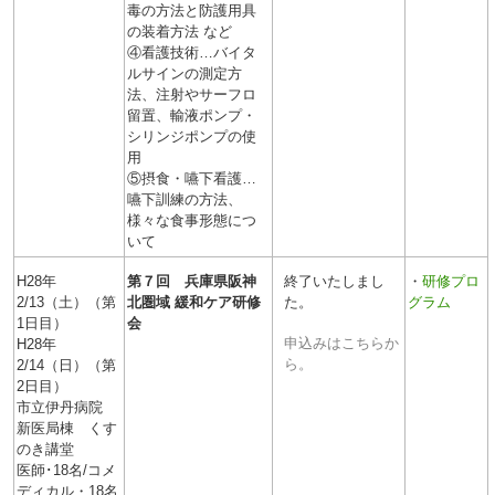
毒の方法と防護用具
の装着方法 など
④看護技術…バイタ
ルサインの測定方
法、注射やサーフロ
留置、輸液ポンプ・
シリンジポンプの使
用
⑤摂食・嚥下看護…
嚥下訓練の方法、
様々な食事形態につ
いて
H28年
第７回 兵庫県阪神
終了いたしまし
・
研修プロ
2/13（土）（第
北圏域 緩和ケア研修
た。
グラム
1日目）
会
申込みはこちらか
H28年
ら。
2/14（日）（第
2日目）
市立伊丹病院
新医局棟 くす
のき講堂
医師･18名/コメ
ディカル・18名