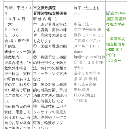
日 時）平成３０
市立伊丹病院
終了いたしまし
年
看護師復職支援研修
た。
１０月 ４ 日
研 修 内 容 )
申込方法 ）
（木）
◎ 認定看護師等に
市立伊丹病院 総
９：００～１
よる講義、実技の練
務課にメールにて
５：００
習 病院食の試食会
・
看護師復
ご連絡ください。
会 場 ）市立伊
もあります
職支援研修
メールアドレス
丹病院
① 医療と看護の動
(H30.10.4 –
itami-
研修センター(病
向
PDF)
hp@city.itami.lg.jp
院敷地内)
② 褥瘡予防…褥瘡
ポスター
定 員 ）１０名(要
※集合場所：1F
の好発部位と予防方
予約)
救急外来待合
法、おむつの種類と
最小３名で開催
※当日は、実技
フィッティング方法
参 加 費 無 料
の研修もありま
など
申し込み必要
すので、動きや
③ 感染対策…基本
申込締切
すい服装で研修
的な感染対策、手指
H30.9.28(金)
にご参加くださ
消毒の方法と防護用
17:00迄
い。
具の装着方法 など
※研修当日の昼
④ 看護技術…バイ
食は、用意して
タルサインの測定方
おりません。各
法、注射やサーフロ
自でお茶や昼食
留置、輸液ポンプ・
をご準備くださ
シリンジ