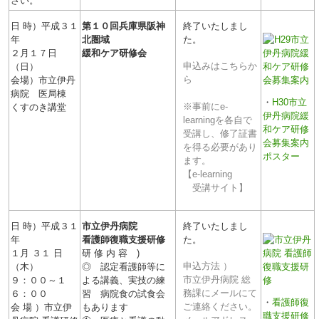
さい。
日 時）平成３１
第１０回
兵庫県阪神
終了いたしまし
年
北圏域
た。
２月１７日
緩和ケア研修会
申込みはこちらか
（日）
ら
会場）市立伊丹
病院 医局棟
・
H30市立
※事前にe-
くすのき講堂
伊丹病院緩
learningを各自で
和ケア研修
受講し、修了証書
会募集案内
を得る必要があり
ポスター
ます。
【e-learning
受講サイト】
日 時）平成３１
市立伊丹病院
終了いたしまし
年
看護師復職支援研修
た。
１月 ３１ 日
研 修 内 容 )
申込方法 ）
（木）
◎ 認定看護師等に
市立伊丹病院 総
９：００～１
よる講義、実技の練
務課にメールにて
６：００
習 病院食の試食会
・
看護師復
ご連絡ください。
会 場 ）市立伊
もあります
職支援研修