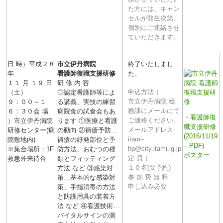
た方には、キャン
セルが発生次第、
個別にご連絡させ
ていただきます。
日 時）平成２８
市立伊丹病院
終了いたしまし
年
看護師復職支援研修
た。
１１ 月 １９ 日
研 修 内 容
申込方法 ）
（土）
◎認定看護師等によ
市立伊丹病院 総
９：００～１
る講義、実技の練習
務課にメールにて
６：３０会 場
病院食の試食会もあ
・
看護師復
ご連絡ください。
）市立伊丹病院
ります ①医療と看護
職支援研修
メールアドレス
研修センター(病
の動向 ②褥瘡予防…
(2016/11/19
itami-
院敷地内)
褥瘡の好発部位と予
– PDF)
hp@city.itami.lg.jp
※集合場所：1F
防方法、おむつの種
ポスター
定 員 ）
救急外来待合
類とフィッティング
１０名(要予約)
方法 など ③感染対
参 加 費 無 料
策…基本的な感染対
申し込み必要
策、手指消毒の方法
と防護用具の装着方
法 など ④看護技術…
バイタルサインの測