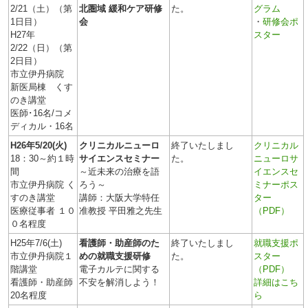
2/21（土）（第
北圏域 緩和ケア研修
た。
グラム
1日目）
会
・
研修会ポ
H27年
スター
2/22（日）（第
2日目）
市立伊丹病院
新医局棟 くす
のき講堂
医師･16名/コメ
ディカル・16名
H26年5/20(火)
クリニカルニューロ
終了いたしまし
クリニカル
18：30～約１時
サイエンスセミナー
た。
ニューロサ
間
～近未来の治療を語
イエンスセ
市立伊丹病院 く
ろう～
ミナーポス
すのき講堂
講師：大阪大学特任
ター
医療従事者 １０
准教授 平田雅之先生
（PDF）
０名程度
H25年7/6(土)
看護師・助産師のた
終了いたしまし
就職支援ポ
市立伊丹病院１
めの就職支援研修
た。
スター
階講堂
電子カルテに関する
（PDF）
看護師・助産師
不安を解消しよう！
詳細はこち
20名程度
ら