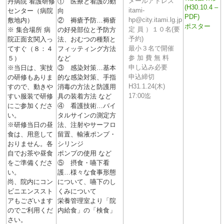
メールアドレス
丹病院 看護研修
① 医療と看護の動
(H30.10.4 –
itami-
センター（病院
向
PDF)
hp@city.itami.lg.jp
敷地内）
② 褥瘡予防…褥瘡
ポスター
定 員 ）１０名(要
※ 集合場所 病
の好発部位と予防方
予約)
院正面玄関入っ
法、おむつの種類と
最小３名で開催
てすぐ（８：４
フィッティング方法
参 加 費 無 料
５）
など
申し込み必要
※当日は、実技
③ 感染対策…基本
申込締切
の研修もありま
的な感染対策、手指
H31.1.24(木)
すので、動きや
消毒の方法と防護用
17:00迄
すい服装で研修
具の装着方法 など
にご参加くださ
④ 看護技術…バイ
い。
タルサインの測定方
※研修当日の昼
法、注射やサーフロ
食は、用意して
留置、輸液ポンプ・
おりません。各
シリンジ
自でお茶や昼食
ポンプの使用 など
をご準備くださ
⑤ 摂食・嚥下看
い。
護…様々な食事形態
尚、院内にコン
について、嚥下のし
ビニエンススト
くみについて
アもございます
栄養管理室より「院
のでご利用くだ
内給食」の「検食」
さい。