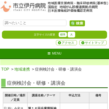
文字サイズの変更
標準
大
アクセス
サイトマップ
MENU
TOP
>
地域連携
> 症例検討会・研修・講演会
症例検討会・研修・講演会
開催日時／場所
講座名称／テーマ
申込方法
備考
／定員
日 時）令和８
第１６回
兵庫県阪神