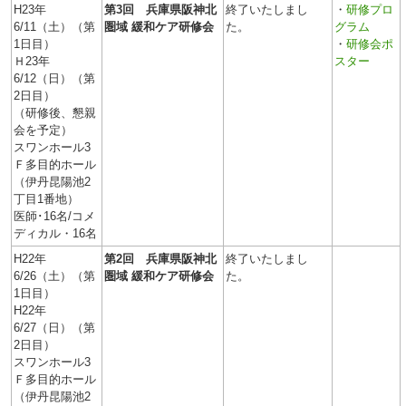
H23年
第3回 兵庫県阪神北
終了いたしまし
・
研修プロ
6/11（土）（第
圏域 緩和ケア研修会
た。
グラム
1日目）
・
研修会ポ
Ｈ23年
スター
6/12（日）（第
2日目）
（研修後、懇親
会を予定）
スワンホール3
Ｆ多目的ホール
（伊丹昆陽池2
丁目1番地）
医師･16名/コメ
ディカル・16名
H22年
第2回 兵庫県阪神北
終了いたしまし
6/26（土）（第
圏域 緩和ケア研修会
た。
1日目）
H22年
6/27（日）（第
2日目）
スワンホール3
Ｆ多目的ホール
（伊丹昆陽池2