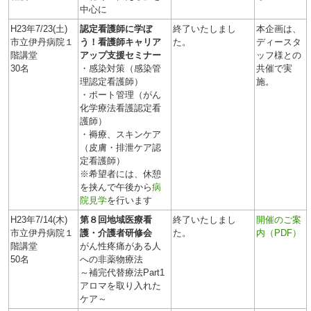
中心に
H23年7/23(土)
認定看護師に学ぼ
終了いたしまし
本企画は、
市立伊丹病院１
う！看護師キャリア
た。
ディースタ
階講堂
アップ支援セミナー
ッフ様との
30名
・感染対策（感染管
共催で実
理認定看護師）
施。
・ポート管理（がん
化学療法看護認定看
護師）
・褥療、スキンケア
（皮膚・排泄ケア認
定看護師）
※希望者には、休憩
を挟んで午後から
病
院見学
を行います
H23年7/14(木)
第８回地域医療看
終了いたしまし
開催のご案
市立伊丹病院１
護・介護者研修会
た。
内（PDF）
階講堂
がん性疼痛がある人
50名
への非薬物療法
～補完代替療法Part1
アロマを取り入れた
ケア～