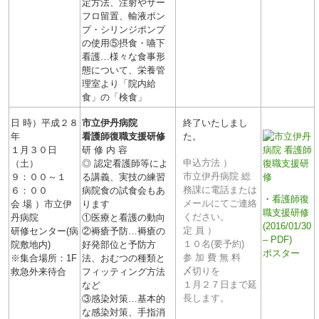
定方法、注射やサー
フロ留置、輸液ポン
プ・シリンジポンプ
の使用⑤摂食・嚥下
看護…様々な食事形
態について、栄養管
理室より「院内給
食」の「検食」
日 時）平成２８
市立伊丹病院
終了いたしまし
年
看護師復職支援研修
た。
１月３０日
研 修 内 容
申込方法 ）
（土）
◎ 認定看護師等によ
市立伊丹病院 総
９：００～１
る講義、実技の練習
務課に電話または
６：００
病院食の試食会もあ
・
看護師復
メールにてご連絡
会 場 ）市立伊
ります
職支援研修
ください。
丹病院
①医療と看護の動向
(2016/01/30
定 員 ）
研修センター(病
②褥瘡予防…褥瘡の
– PDF)
１０名(要予約)
院敷地内)
好発部位と予防方
ポスター
参 加 費 無 料
※集合場所：1F
法、おむつの種類と
〆切りを
救急外来待合
フィッティング方法
１月２７日まで延
など
長します。
③感染対策…基本的
な感染対策、手指消