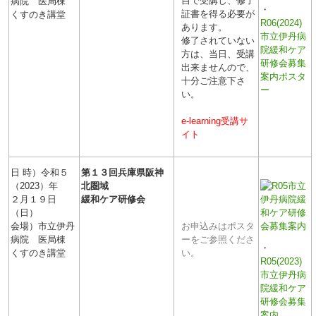
自で受講し、修了
病院 医局棟
・
証書を得る必要が
くすのき講堂
R06(2024)
あります。
市立伊丹病
修了されていない
院緩和ケア
方は、当日、受講
研修会募集
出来ませんので、
案内ポスタ
十分ご注意下さ
ー
い。
e-learning受講サ
イト
日 時）令和５
第１３回
兵庫県阪神
（2023）年
北圏域
２月１９日
緩和ケア研修会
（日）
会場）市立伊丹
お申込みはポスタ
病院 医局棟
ーをご参照くださ
・
くすのき講堂
い。
R05(2023)
市立伊丹病
院緩和ケア
研修会募集
案内