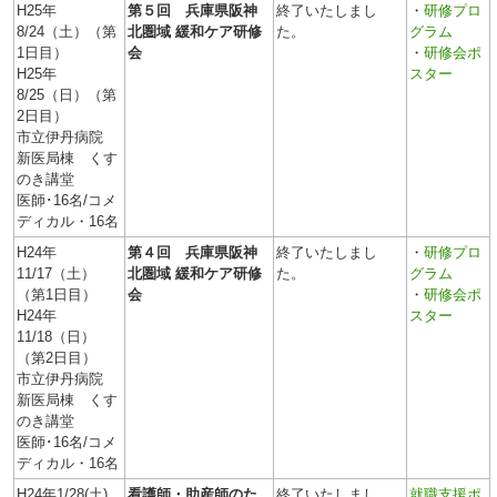
H25年
第５回 兵庫県阪神
終了いたしまし
・
研修プロ
8/24（土）（第
北圏域 緩和ケア研修
た。
グラム
1日目）
会
・
研修会ポ
H25年
スター
8/25（日）（第
2日目）
市立伊丹病院
新医局棟 くす
のき講堂
医師･16名/コメ
ディカル・16名
H24年
第４回 兵庫県阪神
終了いたしまし
・
研修プロ
11/17（土）
北圏域 緩和ケア研修
た。
グラム
（第1日目）
会
・
研修会ポ
H24年
スター
11/18（日）
（第2日目）
市立伊丹病院
新医局棟 くす
のき講堂
医師･16名/コメ
ディカル・16名
H24年1/28(土)
看護師・助産師のた
終了いたしまし
就職支援ポ