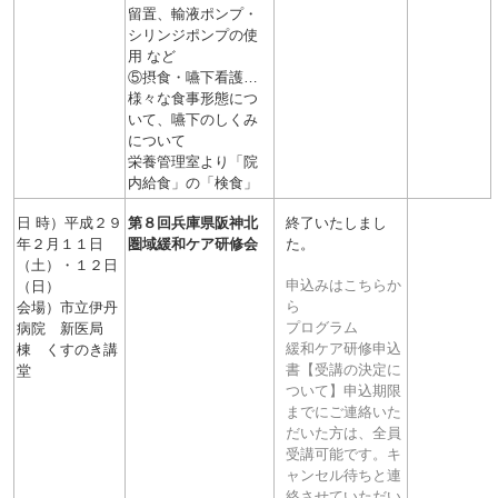
留置、輸液ポンプ・
シリンジポンプの使
用 など
⑤摂食・嚥下看護…
様々な食事形態につ
いて、嚥下のしくみ
について
栄養管理室より「院
内給食」の「検食」
日 時）平成２９
第８回
兵庫県阪神北
終了いたしまし
年２月１１日
圏域緩和ケア研修会
た。
（土）・１２日
申込みはこちらか
（日）
ら
会場）市立伊丹
プログラム
病院 新医局
緩和ケア研修申込
棟 くすのき講
書
【受講の決定に
堂
ついて】申込期限
までにご連絡いた
だいた方は、全員
受講可能です。キ
ャンセル待ちと連
絡させていただい