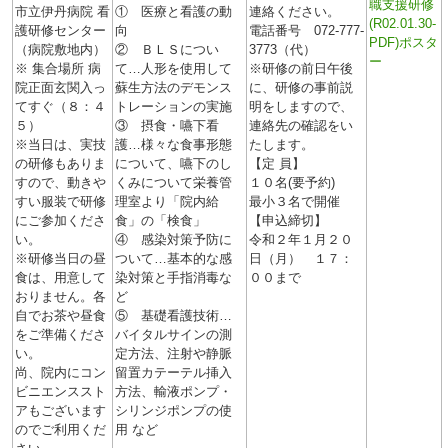
職支援研修
市立伊丹病院 看
① 医療と看護の動
連絡ください。
(R02.01.30-
護研修センター
向
電話番号 072-777-
PDF)ポスタ
（病院敷地内）
② ＢＬＳについ
3773（代）
ー
※ 集合場所 病
て…人形を使用して
※研修の前日午後
院正面玄関入っ
蘇生方法のデモンス
に、研修の事前説
てすぐ（８：４
トレーションの実施
明をしますので、
５）
③ 摂食・嚥下看
連絡先の確認をい
※当日は、実技
護…様々な食事形態
たします。
の研修もありま
について、嚥下のし
【定 員】
すので、動きや
くみについて栄養管
１０名(要予約)
すい服装で研修
理室より「院内給
最小３名で開催
にご参加くださ
食」の「検食」
【申込締切】
い。
④ 感染対策予防に
令和２年１月２０
※研修当日の昼
ついて…基本的な感
日（月） １７：
食は、用意して
染対策と手指消毒な
００まで
おりません。各
ど
自でお茶や昼食
⑤ 基礎看護技術…
をご準備くださ
バイタルサインの測
い。
定方法、注射や静脈
尚、院内にコン
留置カテーテル挿入
ビニエンススト
方法、輸液ポンプ・
アもございます
シリンジポンプの使
のでご利用くだ
用 など