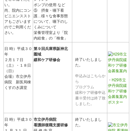
い。
ポンプの使用 など
尚、院内にコン
⑤ 摂食・嚥下看
ビニエンススト
護…様々な食事形態
アもございます
について、嚥下のし
のでご利用くだ
くみについて
さい。
栄養管理室より「院
内給食」の「検食」
日 時）平成３０
第９回
兵庫県阪神北
年
圏域
終了いたしまし
２月１７日
緩和ケア研修会
た。
（土）・１８日
（日）
申込みはこちらか
会場）市立伊丹
・
H29市立
ら
病院 新医局棟
伊丹病院緩
プログラム
くすのき講堂
和ケア研修
緩和ケア研修申込
会募集案内
書
※受付は終了致
ポスター
しました。
日 時）平成３０
市立伊丹病院
終了いたしまし
年
看護師復職支援研修
た。
１ 月 ３１ 日
研 修 内 容