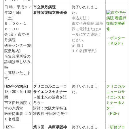
日 時）平成２７
市立伊丹病院
終了いたしまし
年12月5日
看護師復職支援研修
た。
（土）
申込方法 ）
９：００～１
市立伊丹病院 総務
６：００
課に電話またはメ
会 場 ）市立伊
ールにてご連絡く
・
ポスター
丹病院
ださい。
（ＰＤＦ）
研修センター(病
定 員 ）
院敷地内)
１０名(要予約)
※集合場所等の
詳細は申し込み
時
に連絡いたしま
す。
H26年5/20(火)
クリニカルニューロ
終了いたしまし
クリニカル
18：30～約１時
サイエンスセミナー
た。
ニューロサ
間
～近未来の治療を語
イエンスセ
市立伊丹病院 く
ろう～
ミナーポス
すのき講堂
講師：大阪大学特任
ター
医療従事者 １０
准教授 平田雅之先生
（PDF）
０名程度
H27年
第６回 兵庫県阪神
終了いたしまし
・
研修プロ