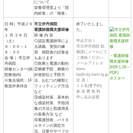
について
栄養管理室より「院
内給食」の「検食」
日 時）平成２９
市立伊丹病院
終了いたしまし
年
看護師復職支援研修
た。
１ 月 ２８ 日
研 修 内 容
申込方法 ）
（土）
◎認定看護師等によ
市立伊丹病院 総
９：００～１
る講義、実技の練
務課にメールにて
６：３０
習 病院食の試食会
・
看護師復
ご連絡ください。
会 場 ）市立伊
もあります
職支援研修
メールアドレス
丹病院
①医療と看護の動向
(H29.1.28 –
itami-
研修センター(病
②褥瘡予防…褥瘡の
PDF)
hp@city.itami.lg.jp
院敷地内)
好発部位と予防方
ポスター
定 員 ）
※集合場所：1F
法、おむつの種類と
１０名(要予約)
救急外来待合
フィッティング方法
参 加 費 無 料
など
申し込み必要
③感染対策…基本的
な感染対策、手指消
毒の方法と防護用具
の装着方法 など
④看護技術…バイタ
ルサインの測定方
法、注射やサーフロ