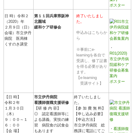
ポスター
日 時）令和２
第１１回
兵庫県阪神
終了いたしまし
（2020）年
北圏域
た。
２月９日（日）
緩和ケア研修会
申込みはこちらか
会場）市立伊丹
ら
病院 医局棟
くすのき講堂
・
※事前にe-
R01(2020)
learningを各自で
市立伊丹病
受講し、修了証書
院緩和ケア
を得る必要があり
研修会募集
ます。
案内
【e-learning
ポスター
受講サイト】
【日 時】
市立伊丹病院
終了いたしまし
令和２年
看護師復職支援研修
た。
１月３０日
【研 修 内 容】
【参 加 費 無 料】
（木）
◎ 認定看護師等に
【申し込み必要】
９：００～１
よる講義、実技の練
【申込方法】
６：００
習 病院食の試食会
市立伊丹病院 総
・
看護師復
【会 場】
もあります
務課に電話にてご