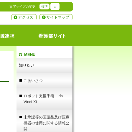
文字サイズの変更
標準
大
アクセス
サイトマップ
MENU
知りたい
ごあいさつ
ロボット支援手術 – da
Vinci Xi –
未承認等の医薬品及び医療
機器の使用に関する情報公
開