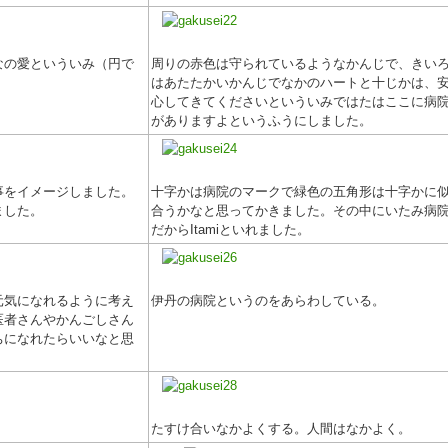
なの愛といういみ（円で
周りの赤色は守られているようなかんじで、きい
はあたたかいかんじでなかのハートと十じかは、
心してきてくださいといういみではたはここに病
がありますよというふうにしました。
事をイメージしました。
十字かは病院のマークで緑色の五角形は十字かに
ました。
合うかなと思ってかきました。その中にいたみ病
だからItamiといれました。
元気になれるように考え
伊丹の病院というのをあらわしている。
医者さんやかんごしさん
ちになれたらいいなと思
たすけ合いなかよくする。人間はなかよく。