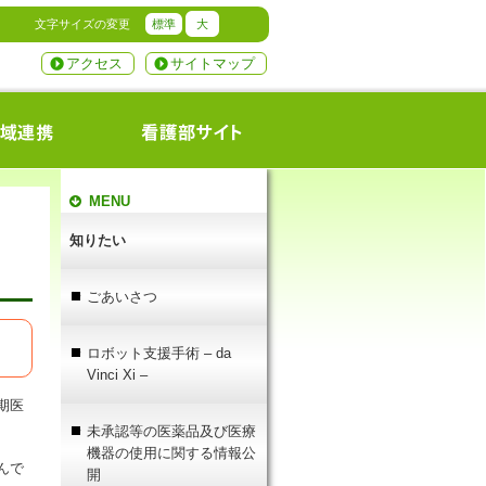
文字サイズの変更
標準
大
アクセス
サイトマップ
MENU
知りたい
ごあいさつ
ロボット支援手術 – da
Vinci Xi –
期医
未承認等の医薬品及び医療
機器の使用に関する情報公
んで
開