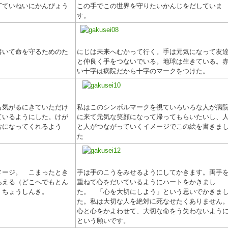
丁ていねいにかんびょう
この手でこの世界を守りたいかんじをだしていま
す。
書いて命を守るためのた
にじは未来へむかって行く。手は元気になって友
と仲良く手をつないでいる。地球は生きている。
い十字は病院だから十字のマークをつけた。
も気がるにきていただけ
私はこのシンボルマークを視ていろいろな人が病
ているようにした。けが
に来て元気な笑顔になって帰ってもらいたいし、
おになってくれるよう
と人がつながっていくイメージでこの絵を書きま
た
メージ。 こまったとき
手は手のこうをみせるようにしてかきます。両手
あえる（どこへでもとん
重ねて心をだいているようにハートをかきまし
くちょうしんき。
た。 「心を大切にしよう」という思いでかきま
た。私は大切な人を絶対に死なせたくありません
心と心をかよわせて、大切な命をう失わないよう
という願いです。