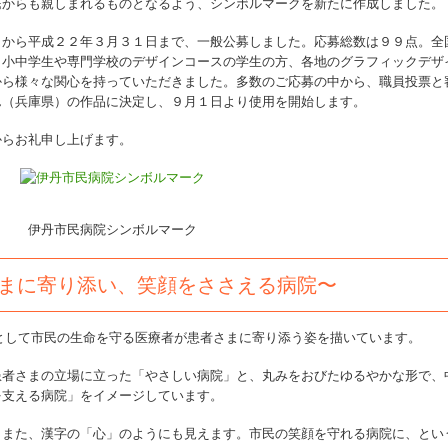
民からも親しまれるものとなるよう、シンボルマークを新たに作成しました。
日から平成２２年３月３１日まで、一般公募しました。応募総数は９９点。全
。小中学生や専門学校のデザインコースの学生の方、各地のグラフィックデザ
から様々な関心を持っていただきました。多数のご応募の中から、職員投票と
ん（兵庫県）の作品に決定し、９月１日より使用を開始します。
からお礼申し上げます。
伊丹市民病院シンボルマーク
まに寄り添い、笑顔をささえる病院〜
として市民の生命を守る医療者が患者さまに寄り添う姿を描いています。
患者さまの立場に立った「やさしい病院」と、丸みをおびたゆるやかな形で、
を支える病院」をイメージしています。
、また、漢字の「心」のようにも見えます。市民の笑顔を守れる病院に、とい