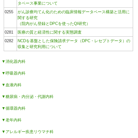
タベース事業について
0255
がん診療均てん化のための臨床情報データベース構築と活用に
関する研究
（院内がん登録とDPCを使ったQI研究）
0281
医療の質と経済性に関する実態調査
0282
NCDを基盤とした保険請求データ（DPC・レセプトデータ）の
収集と研究利用について
▼消化器内科
▼呼吸器内科
▼血液内科
▼糖尿病・内分泌・代謝内科
▼循環器内科
▼老年内科
▼アレルギー疾患リウマチ科