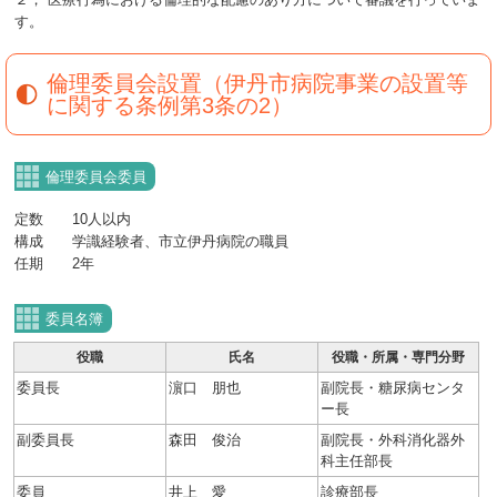
す。
倫理委員会設置（伊丹市病院事業の設置等
に関する条例第3条の2）
倫理委員会委員
定数 10人以内
構成 学識経験者、市立伊丹病院の職員
任期 2年
委員名簿
役職
氏名
役職・所属・専門分野
委員長
濵口 朋也
副院長・糖尿病センタ
ー長
副委員長
森田 俊治
副院長・外科消化器外
科主任部長
委員
井上 愛
診療部長