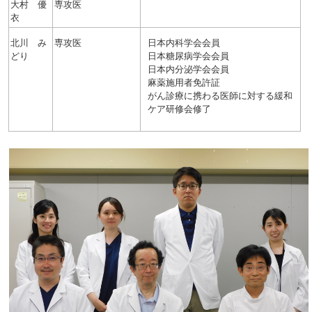
大村 優
専攻医
衣
北川 み
専攻医
日本内科学会会員
どり
日本糖尿病学会会員
日本内分泌学会会員
麻薬施用者免許証
がん診療に携わる医師に対する緩和
ケア研修会修了