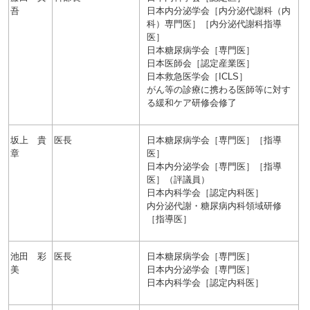
吾
日本内分泌学会［内分泌代謝科（内
科）専門医］［内分泌代謝科指導
医］
日本糖尿病学会［専門医］
日本医師会［認定産業医］
日本救急医学会［ICLS］
がん等の診療に携わる医師等に対す
る緩和ケア研修会修了
坂上 貴
医長
日本糖尿病学会［専門医］［指導
章
医］
日本内分泌学会［専門医］［指導
医］（評議員）
日本内科学会［認定内科医］
内分泌代謝・糖尿病内科領域研修
［指導医］
池田 彩
医長
日本糖尿病学会［専門医］
美
日本内分泌学会［専門医］
日本内科学会［認定内科医］