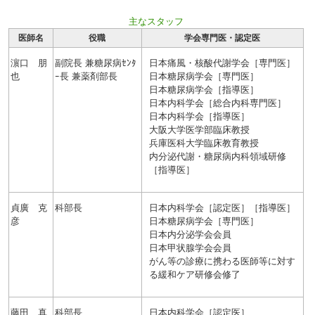
主なスタッフ
医師名
役職
学会専門医・認定医
濵口 朋
副院長 兼糖尿病ｾﾝﾀ
日本痛風・核酸代謝学会［専門医］
也
ｰ長 兼薬剤部長
日本糖尿病学会［専門医］
日本糖尿病学会［指導医］
日本内科学会［総合内科専門医］
日本内科学会［指導医］
大阪大学医学部臨床教授
兵庫医科大学臨床教育教授
内分泌代謝・糖尿病内科領域研修
［指導医］
貞廣 克
科部長
日本内科学会［認定医］［指導医］
彦
日本糖尿病学会［専門医］
日本内分泌学会会員
日本甲状腺学会会員
がん等の診療に携わる医師等に対す
る緩和ケア研修会修了
藤田 真
科部長
日本内科学会［認定医］