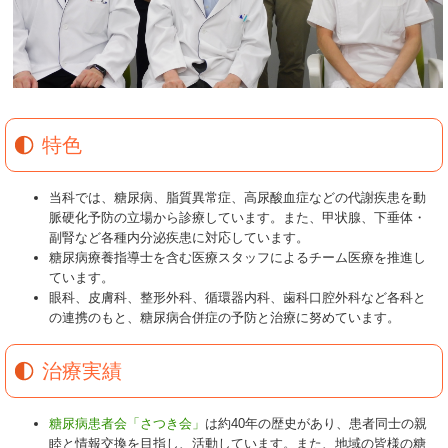
特色
当科では、糖尿病、脂質異常症、高尿酸血症などの代謝疾患を動
脈硬化予防の立場から診療しています。また、甲状腺、下垂体・
副腎など各種内分泌疾患に対応しています。
糖尿病療養指導士を含む医療スタッフによるチーム医療を推進し
ています。
眼科、皮膚科、整形外科、循環器内科、歯科口腔外科など各科と
の連携のもと、糖尿病合併症の予防と治療に努めています。
治療実績
糖尿病患者会「さつき会」
は約40年の歴史があり、患者同士の親
睦と情報交換を目指し、活動しています。また、地域の皆様の糖