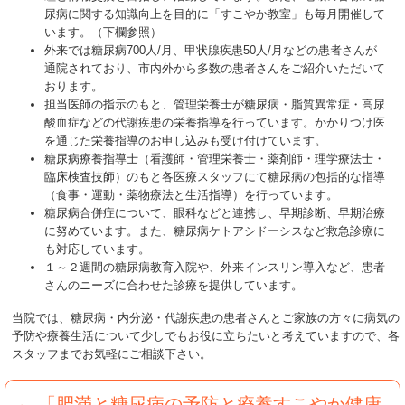
尿病に関する知識向上を目的に「すこやか教室」も毎月開催して
います。（下欄参照）
外来では糖尿病700人/月、甲状腺疾患50人/月などの患者さんが
通院されており、市内外から多数の患者さんをご紹介いただいて
おります。
担当医師の指示のもと、管理栄養士が糖尿病・脂質異常症・高尿
酸血症などの代謝疾患の栄養指導を行っています。かかりつけ医
を通じた栄養指導のお申し込みも受け付けています。
糖尿病療養指導士（看護師・管理栄養士・薬剤師・理学療法士・
臨床検査技師）のもと各医療スタッフにて糖尿病の包括的な指導
（食事・運動・薬物療法と生活指導）を行っています。
糖尿病合併症について、眼科などと連携し、早期診断、早期治療
に努めています。また、糖尿病ケトアシドーシスなど救急診療に
も対応しています。
１～２週間の糖尿病教育入院や、外来インスリン導入など、患者
さんのニーズに合わせた診療を提供しています。
当院では、糖尿病・内分泌・代謝疾患の患者さんとご家族の方々に病気の
予防や療養生活について少しでもお役に立ちたいと考えていますので、各
スタッフまでお気軽にご相談下さい。
「肥満と糖尿病の予防と療養すこやか健康