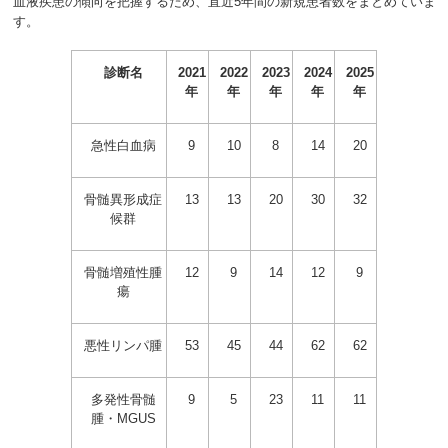
血液疾患の傾向を把握するため、直近
5
年間の新規患者数をまとめていま
す。
診断名
2021
2022
2023
2024
2025
年
年
年
年
年
急性白血病
9
10
8
14
20
骨髄異形成症
13
13
20
30
32
候群
骨髄増殖性腫
12
9
14
12
9
瘍
悪性リンパ腫
53
45
44
62
62
多発性骨髄
9
5
23
11
11
腫・MGUS