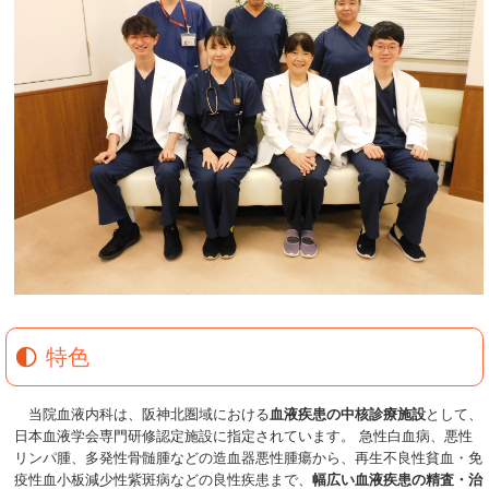
特色
当院血液内科は、阪神北圏域における
血液疾患の中核診療施設
として、
日本血液学会専門研修認定施設に指定されています。 急性白血病、悪性
リンパ腫、多発性骨髄腫などの造血器悪性腫瘍から、再生不良性貧血・免
疫性血小板減少性紫斑病などの良性疾患まで、
幅広い血液疾患の精査・治