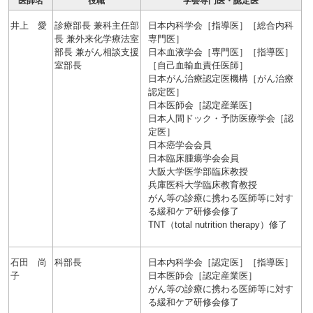
医師名
役職
学会専門医・認定医
井上 愛
診療部長 兼科主任部
日本内科学会［指導医］［総合内科
長 兼外来化学療法室
専門医］
部長 兼がん相談支援
日本血液学会［専門医］［指導医］
室部長
［自己血輸血責任医師］
日本がん治療認定医機構［がん治療
認定医］
日本医師会［認定産業医］
日本人間ドック・予防医療学会［認
定医］
日本癌学会会員
日本臨床腫瘍学会会員
大阪大学医学部臨床教授
兵庫医科大学臨床教育教授
がん等の診療に携わる医師等に対す
る緩和ケア研修会修了
TNT（total nutrition therapy）修了
石田 尚
科部長
日本内科学会［認定医］［指導医］
子
日本医師会［認定産業医］
がん等の診療に携わる医師等に対す
る緩和ケア研修会修了