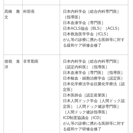
髙橋 雅
科部長
日本内科学会［総合内科専門医］
文
［指導医］
日本血液学会［専門医］
日本ACLS協会［BLS］［ACLS］
日本救急医学学会［ICLS］
がん等の診療に携わる医師等に対す
る緩和ケア研修会修了
徳嶺 進
非常勤医
日本内科学会［総合内科専門医］
洋
［認定内科医］［指導医］
日本血液学会［専門医］［指導医］
日本輸血・細胞治療学会［認定医］
日本化学療法学会抗菌化学療法［認
定医］
日本医師会［認定産業医］
日本人間ドック学会［人間ドック認
定医］［人間ドック健診専門医］
［人間ドック健診指導医］
ICD制度協議会［ICD］
がん等の診療に携わる医師等に対す
る緩和ケア研修会修了