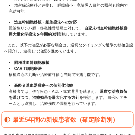
放射線治療科と連携し、腫瘍縮小・寛解導入目的の照射も院内で
完結可能
造血幹細胞移植・細胞療法への対応
難治性リンパ腫・多発性骨髄腫に対して、
自家末梢血幹細胞移植併
用大量化学療法を年間約3例
実施しています。
また、以下の治療が必要な場合は、適切なタイミングで近隣の移植施設
へ紹介し、連携して治療を進めています。
同種造血幹細胞移植
CAR-T
細胞療法
移植適応の判断や治療前評価も当院で実施可能です。
高齢者造血器腫瘍への個別化治療
高齢者では、併存疾患・
ADL
・家族背景を踏まえ、
過度な治療負荷
を避けつつ、治療効果を最大化する方針
を検討します。 緩和ケアチ
ームとも連携し、治療強度の調整を行っています。
最近
5
年間の新規患者数（確定診断別）