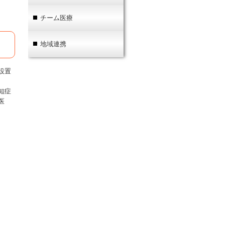
チーム医療
地域連携
設置
知症
医