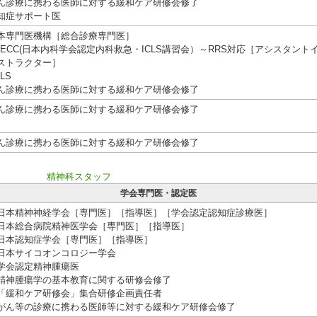
ん診療に携わる医師に対する緩和ケア研修会修了
知症サポート医
本専門医機構［総合診療専門医］
MECC(日本内科学会認定内科救急・ICLS講習会）～RRS対応［アシスタント
ストラクター］
LS
ん診療に携わる医師に対する緩和ケア研修会修了
ん診療に携わる医師に対する緩和ケア研修会修了
ん診療に携わる医師に対する緩和ケア研修会修了
精神科スタッフ
学会専門医・認定医
日本精神神経学会［専門医］［指導医］［学会認定認知症診療医］
日本総合病院精神医学会［専門医］［指導医］
日本認知症学会［専門医］［指導医］
日本サイコオンコロジー学会
学会認定精神腫瘍医
精神腫瘍学の基本教育に関する研修会修了
「緩和ケア研修会」集合研修企画責任者
がん等の診療に携わる医師等に対する緩和ケア研修会修了