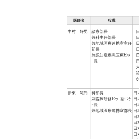
医師名
役職
中村 好男
診療部長
兼科主任部長
兼地域医療連携室主任
部長
兼認知症疾患医療ｾﾝﾀ
ｰ長
伊東 範尚
科部長
日
兼臨床研修ｾﾝﾀｰ副ｾﾝﾀ
日
ｰ長
日
兼地域医療連携室部長
日
日
日
日
日