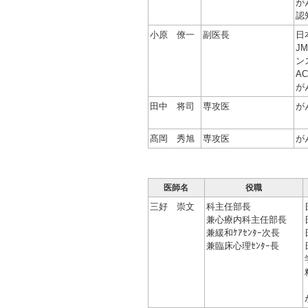
が
認
小原 僚一
副医長
日
J
ン
AC
が
田中 将司
専攻医
が
髙岡 秀旭
専攻医
が
医師名
役職
三好 崇文
科主任部長
兼心療内科主任部長
兼緩和ｹｱｾﾝﾀｰ次長
兼臨床心理ｾﾝﾀｰ長