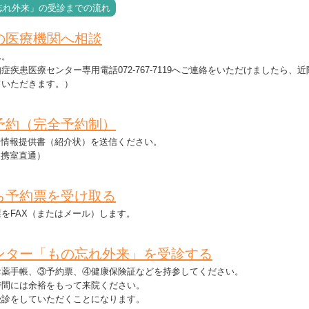
忘れ外来」の受診までの流れ
の医療機関へ相談
ん。
患医療センター専用電話072-767-7119へご連絡をいただけましたら、近
ていただきます。）
予約（完全予約制）
療情報提供書（紹介状）を送信ください。
療連携室直通）
ら予約票を受け取る
をFAX（またはメール）します。
ンター「もの忘れ外来」を受診する
薬手帳、③予約票、④健康保険証などを持参してください。
間には余裕をもって来院ください。
診をしていただくことになります。