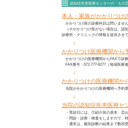
認知症疾患医療センターの「もの
本人・家族がかかりつけ
かかりつけ医の診療科目は問いませ
（※かかりつけ医がない場合は、認知症疾
診療所・クリニックの情報を提供させ
↓
かかりつけ医療機関から
かかりつけの医療機関からFAXで診
FAX番号：072-777-8277（地域医
↓
かかりつけの医療機関か
当院がかかりつけの医療機関へ予約票
↓
当院の認知症疾患医療セ
・受診日には、①紹介状の原本、②お
・問診・診察・検査をしますので、時
・通常は、鑑別診断の結果まで数回受