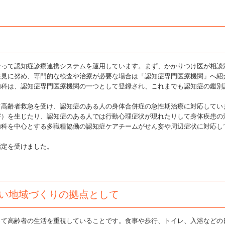
って認知症診療連携システムを運用しています。まず、かかりつけ医が相談
発見に努め、専門的な検査や治療が必要な場合は「認知症専門医療機関」へ紹
内科は、認知症専門医療機関の一つとして登録され、これまでも認知症の鑑別
高齢者救急を受け、認知症のある人の身体合併症の急性期治療に対応してい
害）を生じたり、認知症のある人では行動心理症状が現れたりして身体疾患の
内科を中心とする多職種協働の認知症ケアチームがせん妄や周辺症状に対応し
定を受けました。
い地域づくりの拠点として
て高齢者の生活を重視していることです。食事や歩行、トイレ、入浴などの