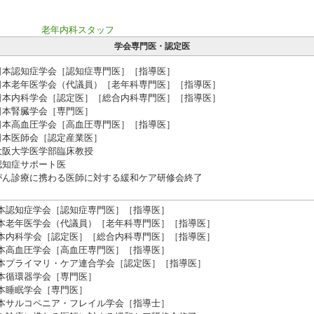
老年内科スタッフ
学会専門医・認定医
日本認知症学会［認知症専門医］［指導医］
日本老年医学会（代議員）［老年科専門医］［指導医］
日本内科学会［認定医］［総合内科専門医］［指導医］
日本腎臓学会［専門医］
日本高血圧学会［高血圧専門医］［指導医］
日本医師会［認定産業医］
大阪大学医学部臨床教授
認知症サポート医
がん診療に携わる医師に対する緩和ケア研修会終了
本認知症学会［認知症専門医］［指導医］
本老年医学会（代議員）［老年科専門医］［指導医］
本内科学会［認定医］［総合内科専門医］［指導医］
本高血圧学会［高血圧専門医］［指導医］
本プライマリ・ケア連合学会［認定医］［指導医］
本循環器学会［専門医］
本睡眠学会［専門医］
本サルコペニア・フレイル学会［指導士］