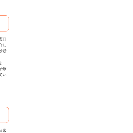
窓口
介し
診断
ま
治療
てい
日常