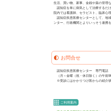
生活、買い物、家事、金銭や薬の管理
認知症を単に病気として治療するだけ
院内では看護師、セラピスト、臨床心
認知症疾患医療センターとして、地域
ンター、行政機関とよりいっそう連携
お問合せ
認知症疾患医療センター 専門電話 072-
（月～金曜（祝・休日除く）の午前9時
※受診にはかかりつけ医からの紹介
ご利用案内