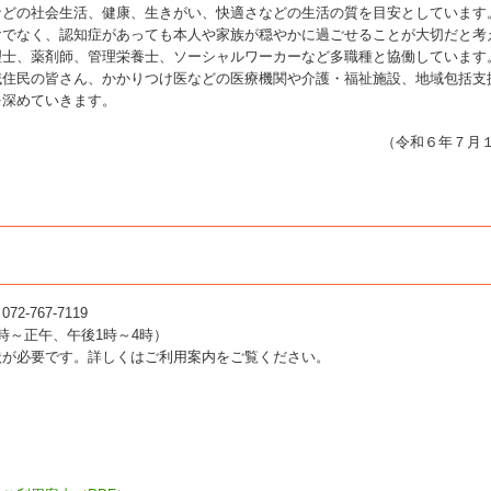
などの社会生活、健康、生きがい、快適さなどの生活の質を目安としています
でなく、認知症があっても本人や家族が穏やかに過ごせることが大切だと考
理士、薬剤師、管理栄養士、ソーシャルワーカーなど多職種と協働しています
住民の皆さん、かかりつけ医などの医療機関や介護・福祉施設、地域包括支
を深めていきます。
（令和６年７月
767-7119
～正午、午後1時～4時）
状が必要です。詳しくはご利用案内をご覧ください。