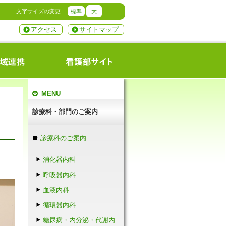
文字サイズの変更
標準
大
アクセス
サイトマップ
MENU
診療科・部門のご案内
診療科のご案内
消化器内科
呼吸器内科
血液内科
循環器内科
糖尿病・内分泌・代謝内