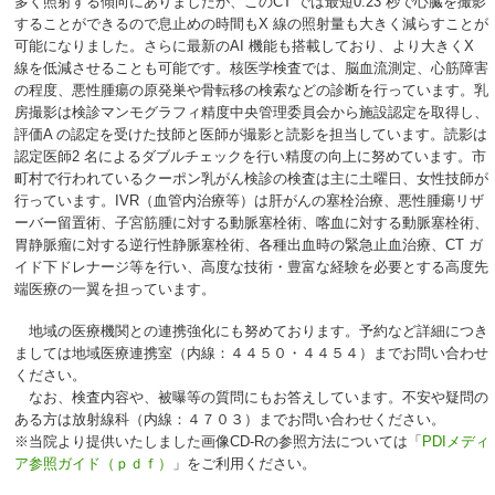
多く照射する傾向にありましたが、この
CT
では最短
0.23
秒で心臓を撮影
することができるので息止めの時間も
X
線の照射量も大きく減らすことが
可能になりました。さらに最新の
AI
機能も搭載しており、より大きく
X
線を低減させることも可能です。核医学検査では、脳血流測定、心筋障害
の程度、悪性腫瘍の原発巣や骨転移の検索などの診断を行っています。乳
房撮影は検診マンモグラフィ精度中央管理委員会から施設認定を取得し、
評価
A
の認定を受けた技師と医師が撮影と読影を担当しています。読影は
認定医師
2
名によるダブルチェックを行い精度の向上に努めています。市
町村で行われているクーポン乳がん検診の検査は主に土曜日、女性技師が
行っています。
IVR
（血管内治療等）は肝がんの塞栓治療、悪性腫瘍リザ
ーバー留置術、子宮筋腫に対する動脈塞栓術、喀血に対する動脈塞栓術、
胃静脈瘤に対する逆行性静脈塞栓術、各種出血時の緊急止血治療、
CT
ガ
イド下ドレナージ等を行い、高度な技術・豊富な経験を必要とする高度先
端医療の一翼を担っています。
地域の医療機関との連携強化にも努めております。予約など詳細につき
ましては地域医療連携室（内線：４４５０・４４５４）までお問い合わせ
ください。
なお、検査内容や、被曝等の質問にもお答えしています。不安や疑問の
ある方は放射線科（内線：４７０３）までお問い合わせください。
※当院より提供いたしました画像CD-Rの参照方法については「
PDIメディ
ア参照ガイド（ｐｄｆ）
」をご利用ください。