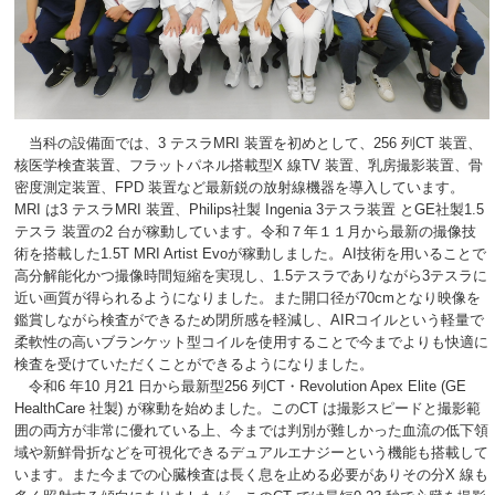
当科の設備面では、
3
テスラ
MRI
装置を初めとして、
256
列
CT
装置、
核医学検査装置、フラットパネル搭載型
X
線
TV
装置、乳房撮影装置、骨
密度測定装置、
FPD
装置など最新鋭の放射線機器を導入しています。
MRI
は
3
テスラ
MRI
装置、
Philips
社製 Ingenia 3テスラ装置 とGE社製1.5
テスラ 装置の
2
台が稼動しています。令和７年１１月から最新の撮像技
術を搭載した
1.5T MRI Artist Evo
が稼動しました。
AI
技術を用いることで
高分解能化かつ撮像時間短縮を実現し、
1.5
テスラでありながら
3
テスラに
近い画質が得られるようになりました。また開口径が
70cm
となり映像を
鑑賞しながら検査ができるため閉所感を軽減し、
AIR
コイルという軽量で
柔軟性の高いブランケット型コイルを使用することで今までよりも快適に
検査を受けていただくことができるようになりました。
令和
6
年
10
月
21
日から最新型
256
列
CT
・
Revolution Apex Elite (GE
HealthCare
社製
)
が稼動を始めました。この
CT
は撮影スピードと撮影範
囲の両方が非常に優れている上、今までは判別が難しかった血流の低下領
域や新鮮骨折などを可視化できるデュアルエナジーという機能も搭載して
います。また今までの心臓検査は長く息を止める必要がありその分
X
線も