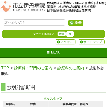
文字サイズの変更
標準
大
アクセス
サイトマップ
MENU
TOP
>
診療科・部門のご案内
>
診療科のご案内
> 放射線診
断科
放射線診断科
主なスタッフ
医師名
役職
学会専門医・認定医