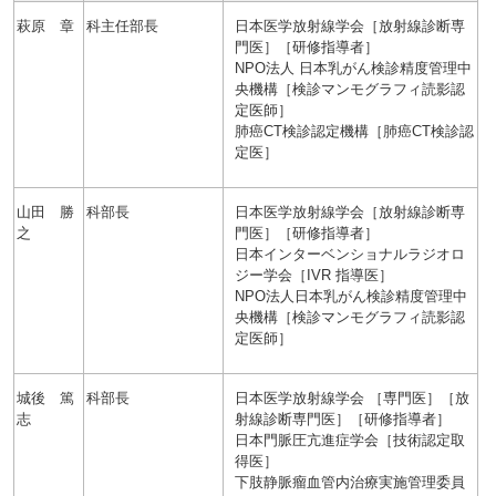
萩原 章
科主任部長
日本医学放射線学会［放射線診断専
門医］［研修指導者］
NPO法人 日本乳がん検診精度管理中
央機構［検診マンモグラフィ読影認
定医師］
肺癌CT検診認定機構［肺癌CT検診認
定医］
山田 勝
科部長
日本医学放射線学会［放射線診断専
之
門医］［研修指導者］
日本インターベンショナルラジオロ
ジー学会［IVR 指導医］
NPO法人日本乳がん検診精度管理中
央機構［検診マンモグラフィ読影認
定医師］
城後 篤
科部長
日本医学放射線学会 ［専門医］［放
志
射線診断専門医］［研修指導者］
日本門脈圧亢進症学会［技術認定取
得医］
下肢静脈瘤血管内治療実施管理委員