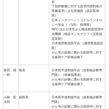
会
下肢静脈瘤に対する血管内焼灼術の
実施基準による実施医［認定取得
医］
日本インターベンショナルラジオロ
ジー学会［（IVR） 指導医］
NPO 法人日本乳がん検診精度管理中
央機構［検診マンモグラフィ読影認
定医師］
日本腹部救急医学会 ［腹部救急認定
医］
がん等の診療に携わる医師等に対す
る緩和ケア研修会修了
富田 雄
医長
日本医学放射線学会［放射線診断専
一郎
門医］［研修指導者］
がん等の診療に携わる医師等に対す
る緩和ケア研修会修了
小林 彰
副医長
日本医学放射線学会［放射線診断専
太郎
門医］
がん等の診療に携わる医師等に対す