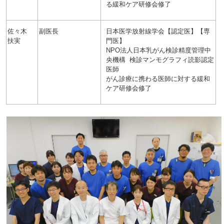
る緩和ケア研修会修了
佐々木
副医長
日本医学放射線学会【認定医】【専
扶実
門医】
NPO
法人日本乳がん検診精度管理中
央機構
検診マンモグラフィ読影認定
医師
がん診療に携わる医師に対する緩和
ケア研修会修了