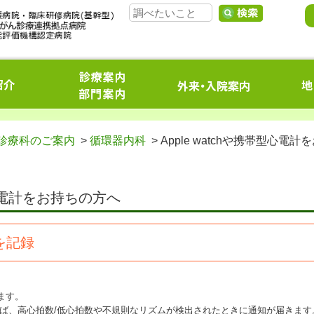
診療科のご案内
>
循環器内科
> Apple watchや携帯型心電計
帯型心電計をお持ちの方へ
図を記録
れます。
れば、高心拍数/低心拍数や不規則なリズムが検出されたときに通知が届きます