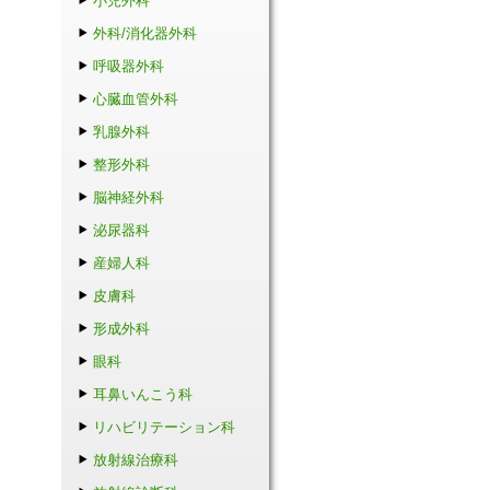
小児外科
外科/消化器外科
呼吸器外科
心臓血管外科
乳腺外科
整形外科
脳神経外科
泌尿器科
産婦人科
皮膚科
形成外科
眼科
耳鼻いんこう科
リハビリテーション科
放射線治療科