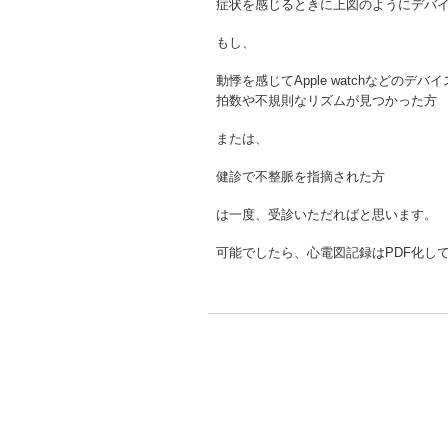
症状を感じるときに上図のようにデバイスを
もし、
動悸を感じてApple watchなどのデ
拍数や不規則なリズムが見つかった方
または、
健診で不整脈を指摘された方
は一度、受診いただればと思います。
可能でしたら、心電図記録はPDF化し