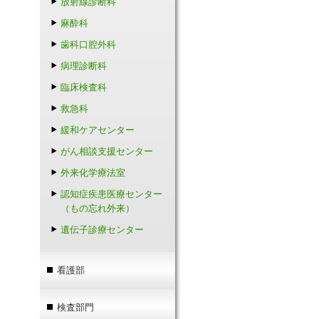
放射線診断科
麻酔科
歯科口腔外科
病理診断科
臨床検査科
救急科
緩和ケアセンター
がん相談支援センター
外来化学療法室
認知症疾患医療センター
（もの忘れ外来）
遺伝子診療センター
看護部
検査部門