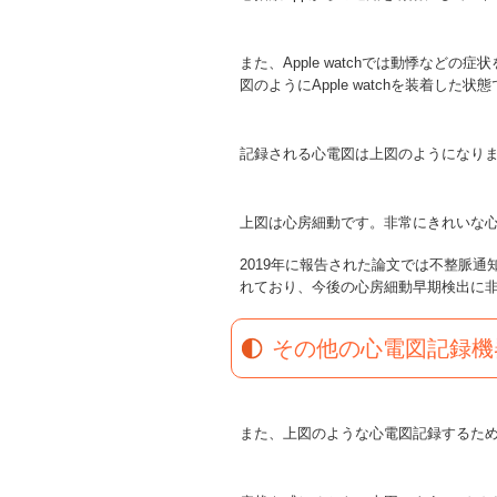
また、Apple watchでは動悸など
図のようにApple watchを装着し
記録される心電図は上図のようになり
上図は心房細動です。非常にきれいな
2019年に報告された論文では不整脈通
れており、今後の心房細動早期検出に非常に有用です(
その他の心電図記録機
また、上図のような心電図記録するた