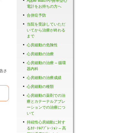
Apple watchや携帯型心
電計をお持ちの方へ
合併症予防
当院を受診していただ
いてから治療が終わる
まで
心房細動の危険性
心房細動の治療
心房細動の治療 – 循環
器内科
告さ
心房細動の治療成績
心房細動の種類
心房細動の薬剤での治
療とカテーテルアブレ
ーションでの治療につ
いて
持続性心房細動に対す
るｶﾃｰﾃﾙｱﾌﾞﾚｰｼｮﾝ – 高