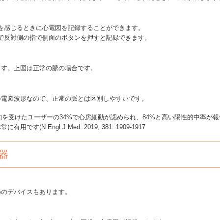
の症状を感じるときに心電図を記録することができます。
た状態で反対側の指で側面のボタンを押すと記録できます。
ます。上図は正常の脈の場合です。
心電図波形なので、正常の脈とは区別しやすいです。
知を受けたユーザーの34%で心房細動が認められ、84%と高い陽性的中率が報
N Engl J Med. 2019; 381: 1909-1917
器
めのデバイスもあります。