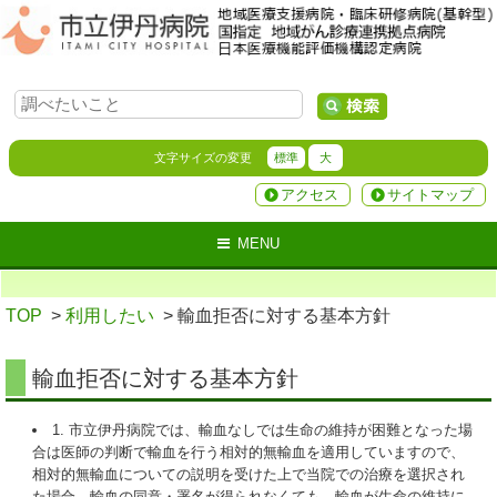
文字サイズの変更
標準
大
アクセス
サイトマップ
MENU
TOP
>
利用したい
> 輸血拒否に対する基本方針
輸血拒否に対する基本方針
1. 市立伊丹病院では、輸血なしでは生命の維持が困難となった場
合は医師の判断で輸血を行う相対的無輸血を適用していますので、
相対的無輸血についての説明を受けた上で当院での治療を選択され
た場合、輸血の同意・署名が得られなくても、輸血が生命の維持に