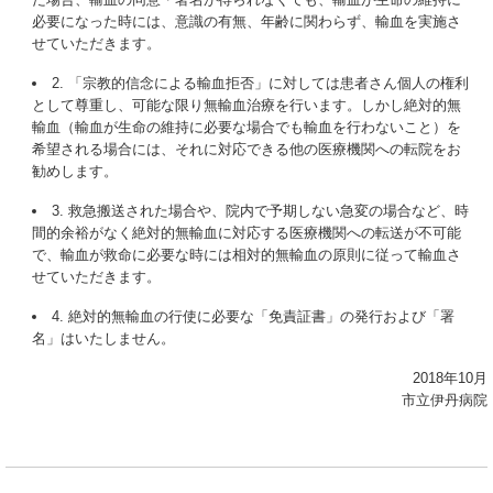
必要になった時には、意識の有無、年齢に関わらず、輸血を実施さ
せていただきます。
2. 「宗教的信念による輸血拒否」に対しては患者さん個人の権利
として尊重し、可能な限り無輸血治療を行います。しかし絶対的無
輸血（輸血が生命の維持に必要な場合でも輸血を行わないこと）を
希望される場合には、それに対応できる他の医療機関への転院をお
勧めします。
3. 救急搬送された場合や、院内で予期しない急変の場合など、時
間的余裕がなく絶対的無輸血に対応する医療機関への転送が不可能
で、輸血が救命に必要な時には相対的無輸血の原則に従って輸血さ
せていただきます。
4. 絶対的無輸血の行使に必要な「免責証書」の発行および「署
名」はいたしません。
2018年10月
市立伊丹病院