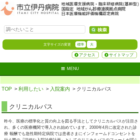
文字サイズの変更
標準
大
アクセス
サイトマップ
MENU
TOP
>
利用したい
>
入院案内
> クリニカルパス
クリニカルパス
昨今、医療の標準化と質の向上を図る手法としてクリニカルパスが注目さ
れ、多くの医療機関で導入され始めています。2000年4月に改定された診
療 報酬でも急性期特定病院では患者さまにインフォームドコンセントを
行う際の『詳細な入院診療計画』としてクリニカルパスのフォームが採ら