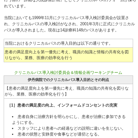
れています。
当院においても1999年11月にクリニカルパス導入検討委員会が設置さ
れ、クリニカルパスの導入検討がなされ、2001年3月に正式にクリニカル
パスが導入されました。現在は14診療科148のパスがあります。
当院におけるクリニカルパスの導入目的は以下の通りです。
患者の満足度向上を第一優先に考え、職員の知識と情報の共有化を図
りながら、業務、医療の効率化を行う
クリニカルパス導入検討委員会＆情報企画ワーキングチーム
伊丹病院でのクリニカルパス導入目的とその利点
【患者の満足度向上を第一優先に考え、職員の知識の共有化を図りな
がら、業務、医療の効率化を行う】
［1］患者の満足度の向上、インフォームドコンセントの充実
患者自身に治療方針を明らかにし、患者が治療に参加できる
ようにする。
スタッフにより患者への経過などの説明に違いを生じない。
患者の状態と安静度や食事などが適切となる。