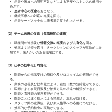
患者や家族への説明不足などによる不安やストレスの解消を
めざす。
患者中心の医療
をおこなう。
継続医療への対応の充実を図る。
患者サービスを中心に患者満足度を向上させる。
［2］チーム医療の促進（各職種間の連携）
職種間の連携及び
情報交換の充実および共有化
を図る。
効率よく治療を図り、各セクションのスタッフが意欲的に参
加でき、働きがいのある職場にする。
［3］仕事の効率化と均質化
医師からの指示受けの簡略化及びロスタイムの解消ができ
る。
業務の改善及び効率化により、在院日数の短縮化ができる。
医師による在院日数及び治療方法の相違の解消ができる。
医師と看護師の業務整理ができる。
医師ごとに違う指示による頻雑さ、混乱が防げる。
スタッフ間の意識統一及び新人指導への応用につなげる。
効率的な予約検査の実施ができる。