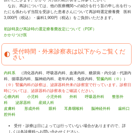
なお、再診については、他の医療機関への紹介を行う旨の申し出を行っ
たにも係わらず当院を受診した患者さんについて再診時選定療養費 医科
3,000円（税込）・歯科1,900円（税込）をご負担いただきます。
初診時及び再診時の選定療養費改定について（PDF）
かかりつけ医
受付時間・外来診察表は以下からご覧くだ
さい
内科系
（消化器内科、呼吸器内科、血液内科、糖尿病・内分泌・代謝内
科、循環器内科、脳神経内科、老年内科、免疫内科、
腎臓内科（※）
）
（※）腎臓内科の診察は、泌尿器科外来の診察室で行っています。診察日
時については、泌尿器科の診察表をご確認ください。
心療内科
小児科
小児外科
外科
呼吸器外科
整形外
科
泌尿器科
産婦人科
皮膚科
形成外科
眼科
耳鼻咽喉科
脳神経外科
歯科口
腔外科
受付・診療は日によっては行っていない場合がありますので、詳
しくは各診療科へお問い合わせください。