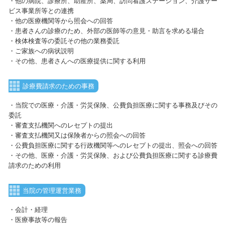
・他の病院、診療所、助産所、薬局、訪問看護ステーション、介護サー
ビス事業所等との連携
・他の医療機関等から照会への回答
・患者さんの診療のため、外部の医師等の意見・助言を求める場合
・検体検査等の委託その他の業務委託
・ご家族への病状説明
・その他、患者さんへの医療提供に関する利用
診療費請求のための事務
・当院での医療・介護・労災保険、公費負担医療に関する事務及びその
委託
・審査支払機関へのレセプトの提出
・審査支払機関又は保険者からの照会への回答
・公費負担医療に関する行政機関等へのレセプトの提出、照会への回答
・その他、医療・介護・労災保険、および公費負担医療に関する診療費
請求のための利用
当院の管理運営業務
・会計・経理
・医療事故等の報告