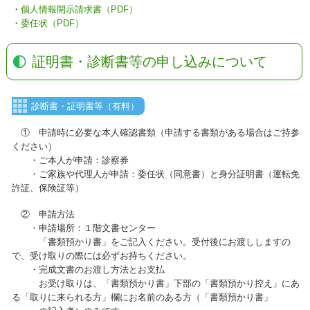
・
個人情報開示請求書（PDF）
・
委任状（PDF）
証明書・診断書等の申し込みについて
診断書・証明書等（有料）
① 申請時に必要な本人確認書類（申請する書類がある場合はご持参
ください）
・ご本人が申請：診察券
・ご家族や代理人が申請：委任状（同意書）と身分証明書（運転免
許証、保険証等）
② 申請方法
・申請場所：１階文書センター
「書類預かり書」をご記入ください。受付後にお渡ししますの
で、受け取りの際には必ずお持ちください。
・完成文書のお渡し方法とお支払
お受け取りは、「書類預かり書」下部の「書類預かり控え」にあ
る「取りに来られる方」欄にお名前のある方（「書類預かり書」