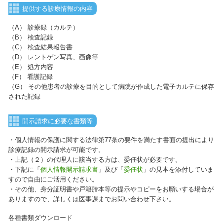
提供する診療情報の内容
（A） 診療録（カルテ）
（B） 検査記録
（C） 検査結果報告書
（D） レントゲン写真、画像等
（E） 処方内容
（F） 看護記録
（G） その他患者の診療を目的として病院が作成した電子カルテに保存
された記録
開示請求に必要な書類等
・個人情報の保護に関する法律第77条の要件を満たす書面の提出により
診療記録の開示請求が可能です。
・上記（２）の代理人に該当する方は、委任状が必要です。
・下記に「
個人情報開示請求書
」及び「
委任状
」の見本を添付していま
すので自由にご活用ください。
・その他、身分証明書や戸籍謄本等の提示やコピーをお願いする場合が
ありますので、詳しくは医事課までお問い合わせ下さい。
各種書類ダウンロード