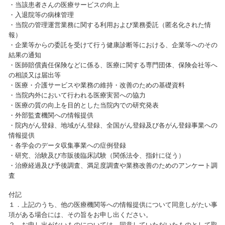
・当該患者さんの医療サービスの向上
・入退院等の病棟管理
・当院の管理運営業務に関する利用および業務委託（匿名化された情
報）
・企業等からの委託を受けて行う健康診断等における、企業等へのその
結果の通知
・医師賠償責任保険などに係る、医療に関する専門団体、保険会社等へ
の相談又は届出等
・医療・介護サービスや業務の維持・改善のための基礎資料
・当院内外において行われる医療実習への協力
・医療の質の向上を目的とした当院内での研究発表
・外部監査機関への情報提供
・院内がん登録、地域がん登録、全国がん登録及び各がん登録事業への
情報提供
・各学会のデータ収集事業への症例登録
・研究、治験及び市販後臨床試験（関係法令、指針に従う）
・治療経過及び予後調査、満足度調査や業務改善のためのアンケート調
査
付記
１．上記のうち、他の医療機関等への情報提供について同意しがたい事
項がある場合には、その旨をお申し出ください。
２．お申し出がないものについては、同意していただいたものとして取