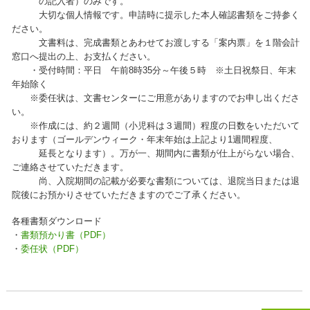
の記入者）のみです。
大切な個人情報です。申請時に提示した本人確認書類をご持参く
ださい。
文書料は、完成書類とあわせてお渡しする「案内票」を１階会計
窓口へ提出の上、お支払ください。
・受付時間：平日 午前8時35分～午後５時 ※土日祝祭日、年末
年始除く
※委任状は、文書センターにご用意がありますのでお申し出くださ
い。
※作成には、約２週間（小児科は３週間）程度の日数をいただいて
おります（ゴールデンウィーク・年末年始は上記より1週間程度、
延長となります）。万が一、期間内に書類が仕上がらない場合、
ご連絡させていただきます。
尚、入院期間の記載が必要な書類については、退院当日または退
院後にお預かりさせていただきますのでご了承ください。
各種書類ダウンロード
・
書類預かり書（PDF）
・
委任状（PDF）