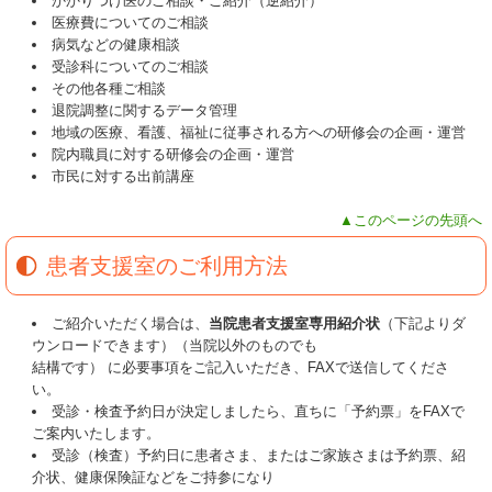
かかりつけ医のご相談・ご紹介（逆紹介）
医療費についてのご相談
病気などの健康相談
受診科についてのご相談
その他各種ご相談
退院調整に関するデータ管理
地域の医療、看護、福祉に従事される方への研修会の企画・運営
院内職員に対する研修会の企画・運営
市民に対する出前講座
▲このページの先頭へ
患者支援室のご利用方法
ご紹介いただく場合は、
当院患者支援室専用紹介状
（下記よりダ
ウンロードできます）（当院以外のものでも
結構です） に必要事項をご記入いただき、FAXで送信してくださ
い。
受診・検査予約日が決定しましたら、直ちに「予約票」をFAXで
ご案内いたします。
受診（検査）予約日に患者さま、またはご家族さまは予約票、紹
介状、健康保険証などをご持参になり