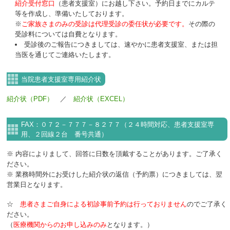
紹介受付窓口
（患者支援室）にお越し下さい。予約日までにカルテ
等を作成し、準備いたしております。
※
ご家族さまのみの受診は代理受診の委任状が必要です。
その際の
受診料については自費となります。
受診後のご報告につきましては、速やかに患者支援室、または担
当医を通じてご連絡いたします。
当院患者支援室専用紹介状
紹介状（PDF）
／
紹介状（EXCEL）
FAX：０７２－７７７－８２７７（２４時間対応、患者支援室専
用、２回線２台 番号共通）
※ 内容によりまして、回答に日数を頂戴することがあります。ご了承く
ださい。
※ 業務時間外にお受けした紹介状の返信（予約票）につきましては、翌
営業日となります。
☆
患者さまご自身による初診事前予約は行っておりません
のでご了承く
ださい。
（
医療機関からのお申し込みのみ
となります。）