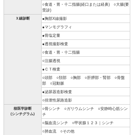
○食道・胃・十二指腸(経口または経鼻) ○大腸(要
受診)
Ｘ線診断
●胸部X線撮影
●マンモグラフィ
●骨塩定量
●透視撮影検査
○食道・胃・十二指腸
○注腸透視
●ＣＴ検査
○頭部 ○頚部 ○胸部 ○肝膵部・腎部 ○骨盤
部 ○冠動脈
●泌尿器造影検査
○排泄性尿路造影
核医学診断
○骨シンチ ○ガリウムシンチ ○安静時心筋シン
(シンチグラム)
チ
○脳血流シンチ ○甲状腺１２３｜シンチ
○肺血流 ○その他