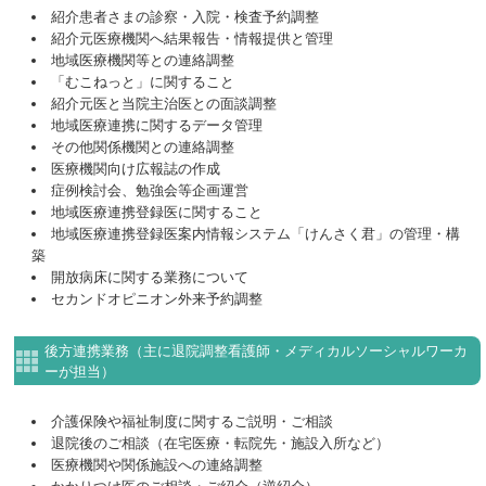
紹介患者さまの診察・入院・検査予約調整
紹介元医療機関へ結果報告・情報提供と管理
地域医療機関等との連絡調整
「むこねっと」に関すること
紹介元医と当院主治医との面談調整
地域医療連携に関するデータ管理
その他関係機関との連絡調整
医療機関向け広報誌の作成
症例検討会、勉強会等企画運営
地域医療連携登録医に関すること
地域医療連携登録医案内情報システム「けんさく君」の管理・構
築
開放病床に関する業務について
セカンドオピニオン外来予約調整
後方連携業務（主に退院調整看護師・メディカルソーシャルワーカ
ーが担当）
介護保険や福祉制度に関するご説明・ご相談
退院後のご相談（在宅医療・転院先・施設入所など）
医療機関や関係施設への連絡調整