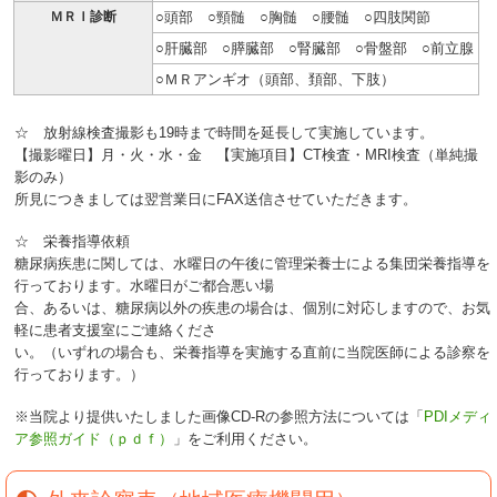
ＭＲＩ診断
○頭部 ○頸髄 ○胸髄 ○腰髄 ○四肢関節
○肝臓部 ○膵臓部 ○腎臓部 ○骨盤部 ○前立腺
○ＭＲアンギオ（頭部、頚部、下肢）
☆ 放射線検査撮影も19時まで時間を延長して実施しています。
【撮影曜日】月・火・水・金 【実施項目】CT検査・MRI検査（単純撮
影のみ）
所見につきましては翌営業日にFAX送信させていただきます。
☆ 栄養指導依頼
糖尿病疾患に関しては、水曜日の午後に管理栄養士による集団栄養指導を
行っております。水曜日がご都合悪い場
合、あるいは、糖尿病以外の疾患の場合は、個別に対応しますので、お気
軽に患者支援室にご連絡くださ
い。（いずれの場合も、栄養指導を実施する直前に当院医師による診察を
行っております。）
※当院より提供いたしました画像CD-Rの参照方法については「
PDIメディ
ア参照ガイド（ｐｄｆ）
」をご利用ください。