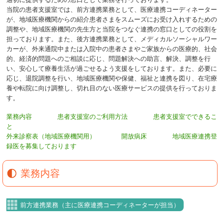
当院の患者支援室では、前方連携業務として、医療連携コーディネーター
が、地域医療機関からの紹介患者さまをスムーズにお受け入れするための
調整や、地域医療機関の先生方と当院をつなぐ連携の窓口としての役割を
担っております。また、後方連携業務として、メディカルソーシャルワー
カーが、外来通院中または入院中の患者さまやご家族からの医療的、社会
的、経済的問題へのご相談に応じ、問題解決への助言、解決、調整を行
い、安心して療養生活が過ごせるよう支援をしております。また、必要に
応じ、退院調整を行い、地域医療機関や保健、福祉と連携を図り、在宅療
養や転院に向け調整し、切れ目のない医療サービスの提供を行っておりま
す。
業務内容
患者支援室のご利用方法
患者支援室でできるこ
と
外来診察表（地域医療機関用）
開放病床
地域医療連携登
録医を募集しております
業務内容
前方連携業務（主に医療連携コーディネーターが担当）