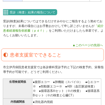
受診（検査）結果の報告について
受診(検査)結果についてはできるだけすみやかにご報告するよう努めてお
りますが、未着の場合にはお手数おかけして申し訳ございませんが
「紹介
患者経過報告依頼書（ｐｄｆ）」
をご利用いただけましたら幸甚です。よ
ろしくお願いいたします。
▲このページの先頭へ
患者支援室でできること
市立伊丹病院患者支援室では各診療科受診予約と下記の検査予約、栄養指
導予約が可能です。どうぞご利用ください。
生理検査関係
●腹部エコー ●肺機能（スパイロ） ●心エコー
※ ●頸動脈エコー※ ●ABI（血圧脈波検査）
※ ●循環器系Aセット（※の検査） ●循環器系
Bセット（※の検査と心臓CT）
内視鏡関係
●消化器内視鏡