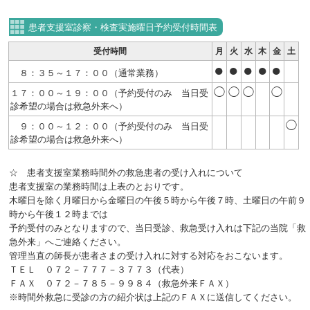
患者支援室診察・検査実施曜日予約受付時間表
受付時間
月
火
水
木
金
土
●
●
●
●
●
８：３５～１７：００（通常業務）
◯
◯
◯
◯
１７：００～１９：００（予約受付のみ 当日受
診希望の場合は救急外来へ）
◯
９：００～１２：００（予約受付のみ 当日受
診希望の場合は救急外来へ）
☆ 患者支援室業務時間外の救急患者の受け入れについて
患者支援室の業務時間は上表のとおりです。
木曜日を除く月曜日から金曜日の午後５時から午後７時、土曜日の午前９
時から午後１２時までは
予約受付のみとなりますので、当日受診、救急受け入れは下記の当院「救
急外来」へご連絡ください。
管理当直の師長が患者さまの受け入れに対する対応をおこないます。
ＴＥＬ ０７２－７７７－３７７３（代表）
ＦＡＸ ０７２－７８５－９９８４（救急外来ＦＡＸ）
※時間外救急に受診の方の紹介状は上記のＦＡＸに送信してください。