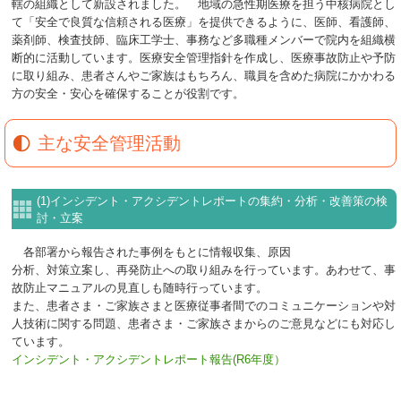
轄の組織として新設されました。 地域の急性期医療を担う中核病院とし
て「安全で良質な信頼される医療」を提供できるように、医師、看護師、
薬剤師、検査技師、臨床工学士、事務など多職種メンバーで院内を組織横
断的に活動しています。医療安全管理指針を作成し、医療事故防止や予防
に取り組み、患者さんやご家族はもちろん、職員を含めた病院にかかわる
方の安全・安心を確保することが役割です。
主な安全管理活動
(1)インシデント・アクシデントレポートの集約・分析・改善策の検
討・立案
各部署から報告された事例をもとに情報収集、原因
分析、対策立案し、再発防止への取り組みを行っています。あわせて、事
故防止マニュアルの見直しも随時行っています。
また、患者さま・ご家族さまと医療従事者間でのコミュニケーションや対
人技術に関する問題、患者さま・ご家族さまからのご意見などにも対応し
ています。
インシデント・アクシデントレポート報告(R6年度）