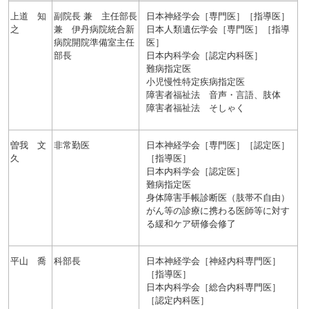
上道 知
副院長 兼 主任部長
日本神経学会［専門医］［指導医］
之
兼 伊丹病院統合新
日本人類遺伝学会［専門医］［指導
病院開院準備室主任
医］
部長
日本内科学会［認定内科医］
難病指定医
小児慢性特定疾病指定医
障害者福祉法 音声・言語、肢体
障害者福祉法 そしゃく
曽我 文
非常勤医
日本神経学会［専門医］［認定医］
久
［指導医］
日本内科学会［認定医］
難病指定医
身体障害手帳診断医（肢帯不自由）
がん等の診療に携わる医師等に対す
る緩和ケア研修会修了
平山 喬
科部長
日本神経学会［神経内科専門医］
［指導医］
日本内科学会［総合内科専門医］
［認定内科医］