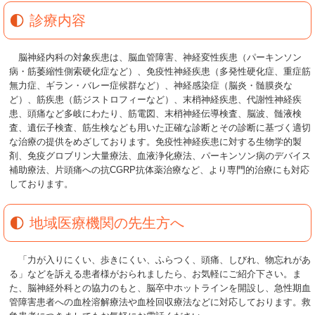
診療内容
脳神経内科の対象疾患は、脳血管障害、神経変性疾患（パーキンソン
病・筋萎縮性側索硬化症など）、免疫性神経疾患（多発性硬化症、重症筋
無力症、ギラン・バレー症候群など）、神経感染症（脳炎・髄膜炎な
ど）、筋疾患（筋ジストロフィーなど）、末梢神経疾患、代謝性神経疾
患、頭痛など多岐にわたり、筋電図、末梢神経伝導検査、脳波、髄液検
査、遺伝子検査、筋生検なども用いた正確な診断とその診断に基づく適切
な治療の提供をめざしております。免疫性神経疾患に対する生物学的製
剤、免疫グロブリン大量療法、血液浄化療法、パーキンソン病のデバイス
補助療法、片頭痛への抗
CGRP
抗体薬治療など、より専門的治療にも対応
しております。
地域医療機関の先生方へ
「力が入りにくい、歩きにくい、ふらつく、頭痛、しびれ、物忘れがあ
る」などを訴える患者様がおられましたら、お気軽にご紹介下さい。ま
た、脳神経外科との協力のもと、脳卒中ホットラインを開設し、急性期血
管障害患者への血栓溶解療法や血栓回収療法などに対応しております。救