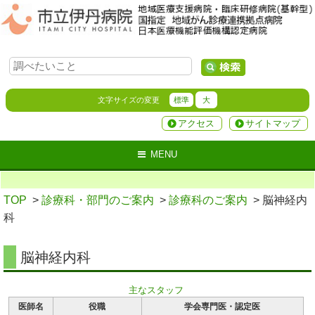
文字サイズの変更
標準
大
アクセス
サイトマップ
MENU
TOP
>
診療科・部門のご案内
>
診療科のご案内
> 脳神経内
科
脳神経内科
主なスタッフ
医師名
役職
学会専門医・認定医