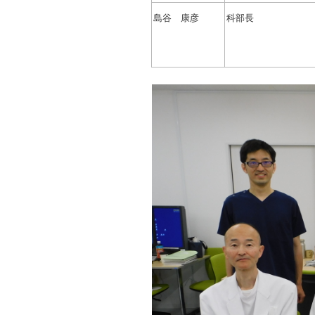
島谷 康彦
科部長