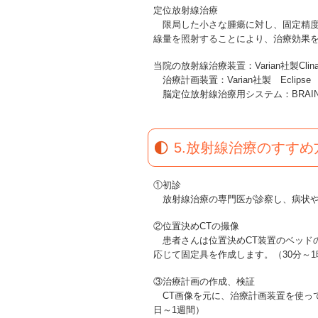
定位放射線治療
限局した小さな腫瘍に対し、固定精度
線量を照射することにより、治療効果
当院の放射線治療装置：Varian社製Clinac
治療計画装置：Varian社製 Eclipse
脳定位放射線治療用システム：BRAINL
5.放射線治療のすすめ
①初診
放射線治療の専門医が診察し、病状や
②位置決めCTの撮像
患者さんは位置決めCT装置のベッド
応じて固定具を作成します。（30分～1
③治療計画の作成、検証
CT画像を元に、治療計画装置を使っ
日～1週間）