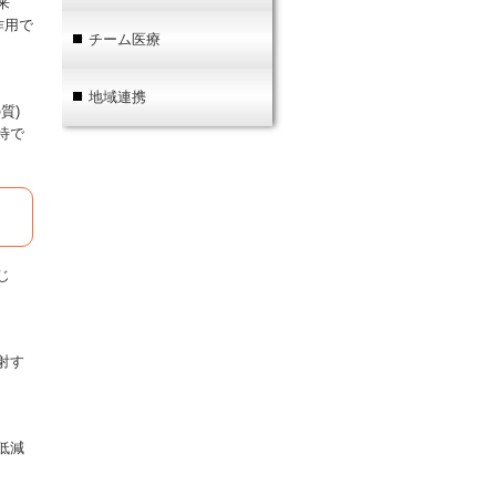
来
作用で
チーム医療
地域連携
質)
待で
じ
射す
低減