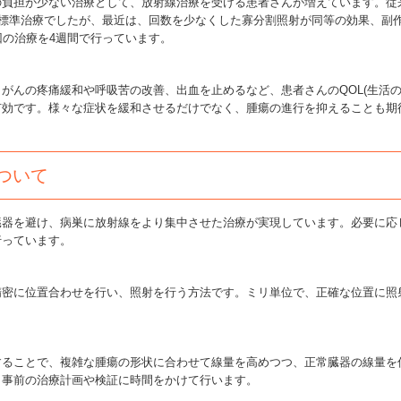
負担が少ない治療として、放射線治療を受ける患者さんが増えています。従
が標準治療でしたが、最近は、回数を少なくした寡分割照射が同等の効果、副
回の治療を4週間で行っています。
んの疼痛緩和や呼吸苦の改善、出血を止めるなど、患者さんのQOL(生活の
有効です。様々な症状を緩和させるだけでなく、腫瘍の進行を抑えることも期
ついて
器を避け、病巣に放射線をより集中させた治療が実現しています。必要に応
行っています。
精密に位置合わせを行い、照射を行う方法です。ミリ単位で、正確な位置に照
ることで、複雑な腫瘍の形状に合わせて線量を高めつつ、正常臓器の線量を
。事前の治療計画や検証に時間をかけて行います。