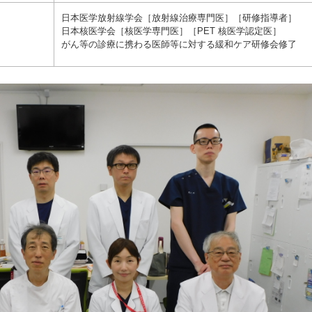
日本医学放射線学会［放射線治療専門医］［研修指導者］
日本核医学会［核医学専門医］［PET 核医学認定医］
がん等の診療に携わる医師等に対する緩和ケア研修会修了