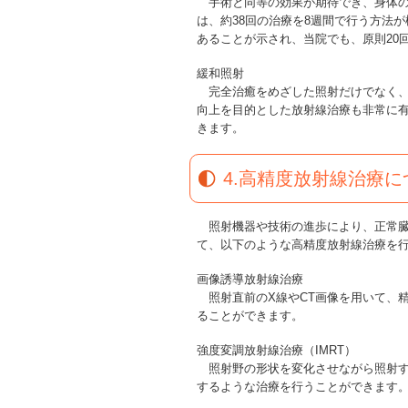
手術と同等の効果が期待でき、身体の
は、約38回の治療を8週間で行う方法
あることが示され、当院でも、原則20
緩和照射
完全治癒をめざした照射だけでなく、が
向上を目的とした放射線治療も非常に
きます。
4.高精度放射線治療に
照射機器や技術の進歩により、正常臓
て、以下のような高精度放射線治療を
画像誘導放射線治療
照射直前のX線やCT画像を用いて、
ることができます。
強度変調放射線治療（IMRT）
照射野の形状を変化させながら照射す
するような治療を行うことができます