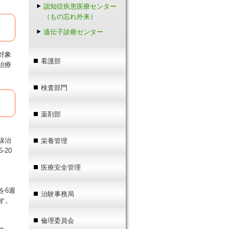
認知症疾患医療センター
（もの忘れ外来）
遺伝子診療センター
対象
看護部
治療
検査部門
薬剤部
線治
栄養管理
20
医療安全管理
を6週
治験事務局
す。
倫理委員会