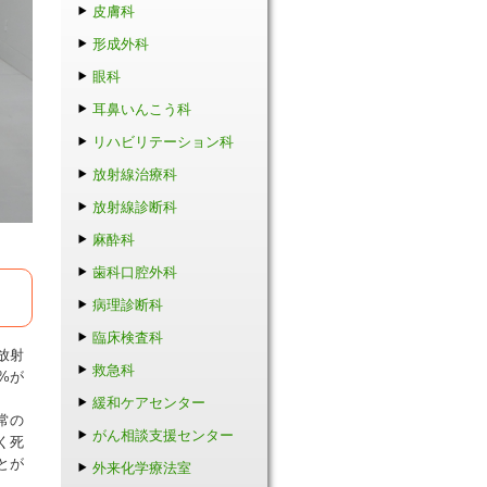
皮膚科
形成外科
眼科
耳鼻いんこう科
リハビリテーション科
放射線治療科
放射線診断科
麻酔科
歯科口腔外科
病理診断科
臨床検査科
放射
救急科
%が
緩和ケアセンター
常の
がん相談支援センター
く死
とが
外来化学療法室