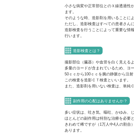
小さな病変や正常部位とのＸ線透過性
ます。
そのような時、造影剤を用いることに
ただし、造影検査はすべての患者さん
造影検査を行うことによって重要な情報
行います。
造影検査とは？
撮影部位（臓器）や血管を白く見える
多量のヨードが含まれているため、ヨ
50ｃｃから100ｃｃを腕の静脈から注
この検査を造影ＣＴ検査といいます。
また、造影剤を用いない検査は、単純
副作用の心配はありませんか？
多い症状は、吐き気、嘔吐、かゆみ、
ほとんどの副作用は特別な治療を必要
きわめて稀ですが（1万人中4人の割合
あります。