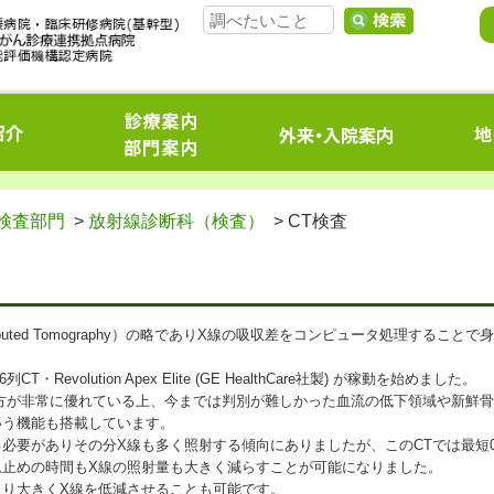
検査部門
>
放射線診断科（検査）
> CT検査
ted Tomography）の略でありX線の吸収差をコンピュータ処理することで
Revolution Apex Elite (GE HealthCare社製) が稼動を始めました。
方が非常に優れている上、今までは判別が難しかった血流の低下領域や新鮮
いう機能も搭載しています。
必要がありその分X線も多く照射する傾向にありましたが、このCTでは最短0.
息止めの時間もX線の照射量も大きく減らすことが可能になりました。
より大きくX線を低減させることも可能です。