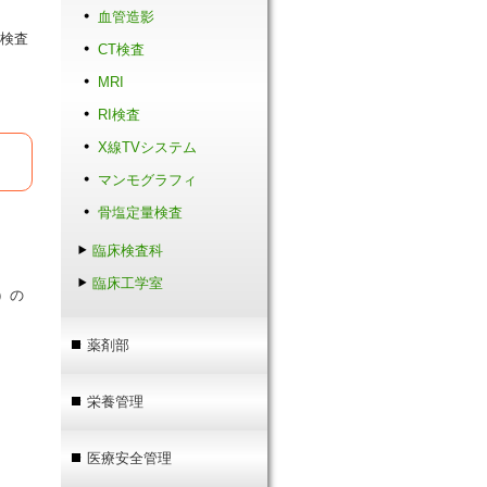
血管造影
な検査
CT検査
MRI
RI検査
X線TVシステム
マンモグラフィ
骨塩定量検査
臨床検査科
臨床工学室
）の
薬剤部
栄養管理
。
医療安全管理