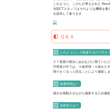
このように、このたび導入された Revolu
当院CTスタッフはそのような機能を最
を提供して参ります
Ｑ＆Ａ
どのようにして検査するのですか
ＣＴ装置の寝台にあおむけに寝ていた
円筒状の中では、Ｘ線管球（Ｘ線をだ
周りをぐるっと回ることにより撮影し
検査時間は？
寝台を移動させながら撮影するため撮影
造影剤とは？