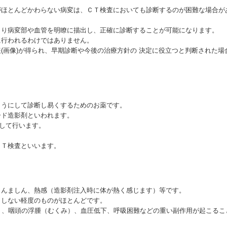
がほとんどかわらない病変は、ＣＴ検査においても診断するのが困難な場合が
より病変部や血管を明瞭に描出し、正確に診断することが可能になります。
に行われるわけではありません。
(画像)が得られ、早期診断や今後の治療方針の 決定に役立つと判断された場
ようにして診断し易くするためのお薬です。
ード造影剤といわれます。
射して行います。
ＣＴ検査といいます。
じんましん、熱感（造影剤注入時に体が熱く感じます）等です。
としない軽度のものがほとんどです。
）、咽頭の浮腫（むくみ）、血圧低下、呼吸困難などの重い副作用が起こるこ