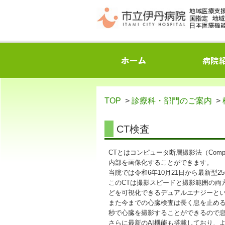
TOP
>
診療科・部門のご案内
>
CT検査
CTとはコンピュータ断層撮影法（Compu
内部を画像化することができます。
当院では令和6年10月21日から最新型256列CT・
このCTは撮影スピードと撮影範囲の両
どを可視化できるデュアルエナジーと
また今までの心臓検査は長く息を止める
秒で心臓を撮影することができるので
さらに最新のAI機能も搭載しており、