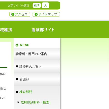
文字サイズの変更
標準
大
アクセス
サイトマップ
MENU
診療科・部門のご案内
診療科のご案内
身体の
看護部
骨折な
検査部門
23
放射線診断科（検査）