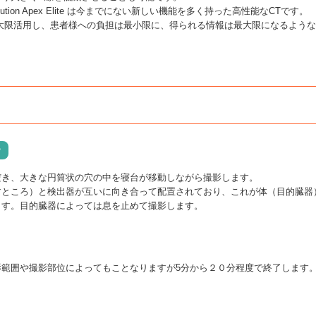
tion Apex Elite は今までにない新しい機能を多く持った高性能なCTです。
大限活用し、患者様への負担は最小限に、得られる情報は最大限になるよう
？
だき、大きな円筒状の穴の中を寝台が移動しながら撮影します。
すところ）と検出器が互いに向き合って配置されており、これが体（目的臓器
ます。目的臓器によっては息を止めて撮影します。
範囲や撮影部位によってもことなりますが5分から２０分程度で終了します