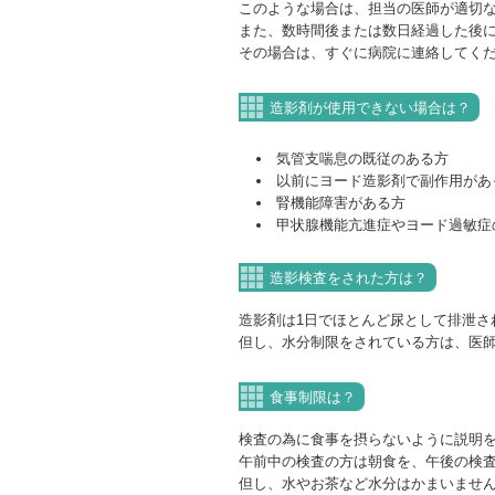
このような場合は、担当の医師が適切
また、数時間後または数日経過した後
その場合は、すぐに病院に連絡してく
造影剤が使用できない場合は？
気管支喘息の既従のある方
以前にヨード造影剤で副作用があ
腎機能障害がある方
甲状腺機能亢進症やヨード過敏症
造影検査をされた方は？
造影剤は1日でほとんど尿として排泄さ
但し、水分制限をされている方は、医
食事制限は？
検査の為に食事を摂らないように説明
午前中の検査の方は朝食を、午後の検
但し、水やお茶など水分はかまいませ