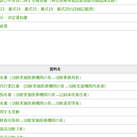
及び不具合に関する報告書（再生医療等製品製造販売後臨床試験）
13、書式14、書式15、書式19、書式20の詳細記載用）
示・決定通知書
絡票
資料名
名書（治験実施医療機関の長→治験事務局長）
代行委託書 (治験実施医療機関の長→治験支援機関代表者)
指名書（治験実施医療機関の長→記録保存責任者）
名書（治験実施医療機関の長→治験薬管理者）
関する見解
験責任医師→治験実施医療機関の長）
薬品治験 2者）