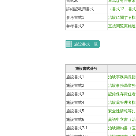
書式20
重篤な有害事象
詳細記載用書式
（書式12、書式
参考書式1
治験に関する指
参考書式2
直接閲覧実施連
施設書式一覧
施設書式番号
施設書式1
治験事務局長指
施設書式2
治験事務局業務
施設書式3
記録保存責任者
施設書式4
治験薬管理者指
施設書式5
安全性情報等に
施設書式6
異議申立書（治
施設書式7-1
治験契約書（医