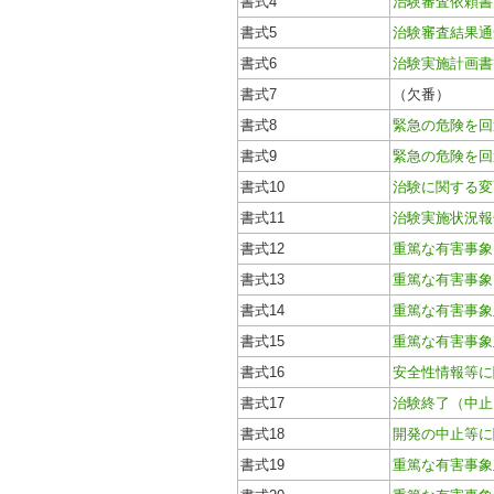
書式4
治験審査依頼書
書式5
治験審査結果通
書式6
治験実施計画書
書式7
（欠番）
書式8
緊急の危険を回
書式9
緊急の危険を回
書式10
治験に関する変
書式11
治験実施状況報
書式12
重篤な有害事象
書式13
重篤な有害事象
書式14
重篤な有害事象
書式15
重篤な有害事象
書式16
安全性情報等に
書式17
治験終了（中止
書式18
開発の中止等に
書式19
重篤な有害事象