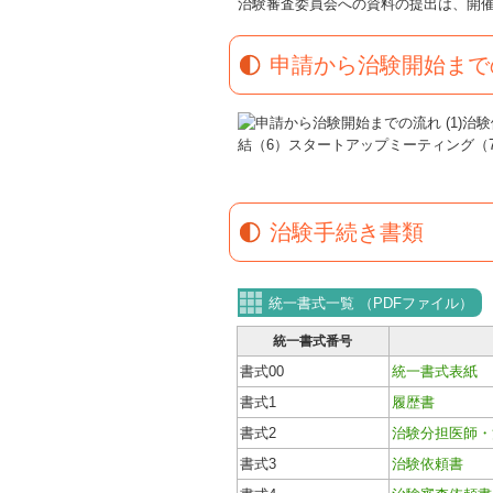
治験審査委員会への資料の提出は、開
申請から治験開始まで
治験手続き書類
統一書式一覧 （PDFファイル）
統一書式番号
書式00
統一書式表紙
書式1
履歴書
書式2
治験分担医師・
書式3
治験依頼書