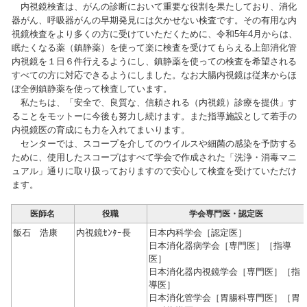
内視鏡検査は、がんの診断において重要な役割を果たしており、消化
器がん、呼吸器がんの早期発見には欠かせない検査です。その有用な内
視鏡検査をより多くの方に受けていただくために、令和5年4月からは、
眠たくなる薬（鎮静薬）を使って楽に検査を受けてもらえる上部消化管
内視鏡を１日６件行えるようにし、鎮静薬を使っての検査を希望される
すべての方に対応できるようにしました。なお大腸内視鏡は従来からほ
ぼ全例鎮静薬を使って検査しています。
私たちは、「安全で、良質な、信頼される（内視鏡）診療を提供」す
ることをモットーに今後も努力し続けます。また指導施設として若手の
内視鏡医の育成にも力を入れてまいります。
センターでは、スコープを介してのウイルスや細菌の感染を予防する
ために、使用したスコープはすべて学会で作成された「洗浄・消毒マニ
ュアル」通りに取り扱っておりますので安心して検査を受けていただけ
ます。
医師名
役職
学会専門医・認定医
飯石 浩康
内視鏡ｾﾝﾀｰ長
日本内科学会［認定医］
日本消化器病学会［専門医］［指導
医］
日本消化器内視鏡学会［専門医］［指
導医］
日本消化管学会［胃腸科専門医］［胃