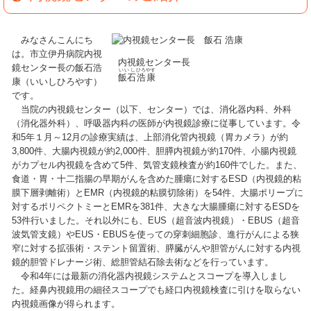
みなさんこんにち
は。市立伊丹病院内視
内視鏡センター長
鏡センター長の飯石浩
いいし
ひろやす
飯石
浩康
康（いいしひろやす）
です。
当院の内視鏡センター（以下、センター）では、消化器内科、外科
（消化器外科）、呼吸器内科の医師が内視鏡診療に従事しています。令
和5年１月～12月の診療実績は、上部消化管内視鏡（胃カメラ）が約
3,800件、大腸内視鏡が約2,000件、胆膵内視鏡が約170件、小腸内視鏡
がカプセル内視鏡を含めて5件、気管支鏡検査が約160件でした。また、
食道・胃・十二指腸の早期がんを含めた腫瘍に対するESD（内視鏡的粘
膜下層剥離術）とEMR（内視鏡的粘膜切除術）を54件、大腸ポリープに
対するポリペクトミーとEMRを381件、大きな大腸腫瘍に対するESDを
53件行いました。それ以外にも、EUS（超音波内視鏡）・EBUS（超音
波気管支鏡）やEUS・EBUSを使っての穿刺細胞診、進行がんによる狭
窄に対する拡張術・ステント留置術、膵臓がんや胆管がんに対する内視
鏡的胆管ドレナージ術、総胆管結石除去術などを行っています。
令和4年には最新の消化器内視鏡システムとスコープを導入しまし
た。経鼻内視鏡用の細径スコープでも経口内視鏡検査に引けを取らない
内視鏡画像が得られます。