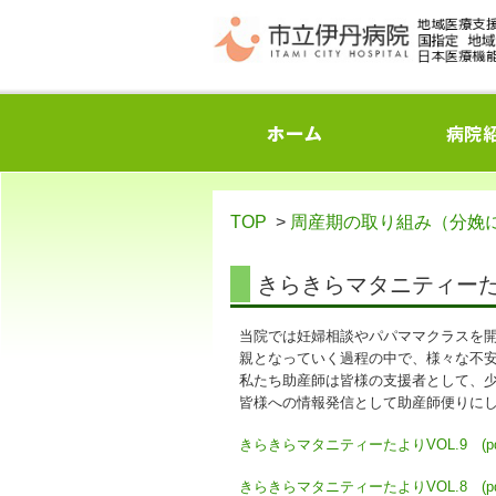
TOP
>
周産期の取り組み（分娩に
きらきらマタニティー
当院では妊婦相談やパパママクラスを
親となっていく過程の中で、様々な不
私たち助産師は皆様の支援者として、
皆様への情報発信として助産師便りに
きらきらマタニティーたよりVOL.9 (pd
きらきらマタニティーたよりVOL.8 (pd