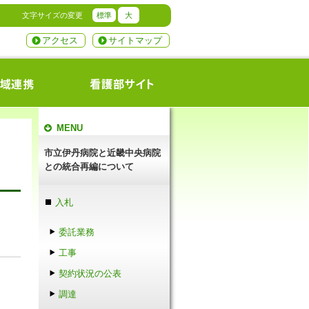
文字サイズの変更
標準
大
アクセス
サイトマップ
MENU
市立伊丹病院と近畿中央病院
との統合再編について
入札
委託業務
工事
契約状況の公表
調達