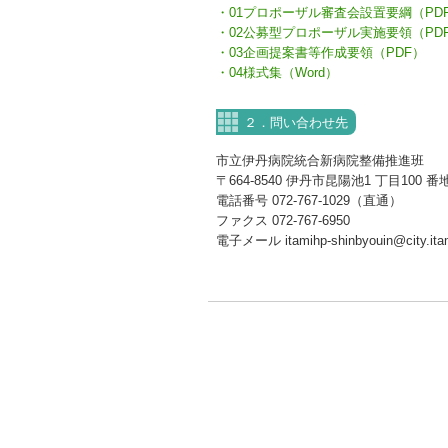
・01プロポーザル審査会設置要綱（PD
・02公募型プロポーザル実施要領（PD
・03企画提案書等作成要領（PDF）
・04様式集（Word）
２．問い合わせ先
市立伊丹病院統合新病院整備推進班
〒664-8540 伊丹市昆陽池1 丁目100
電話番号 072-767-1029（直通）
ファクス 072-767-6950
電子メール itamihp-shinbyouin@city.itami