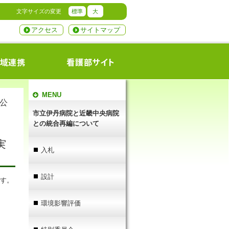
文字サイズの変更
標準
大
アクセス
サイトマップ
MENU
公
市立伊丹病院と近畿中央病院
との統合再編について
実
入札
設計
ます。
環境影響評価