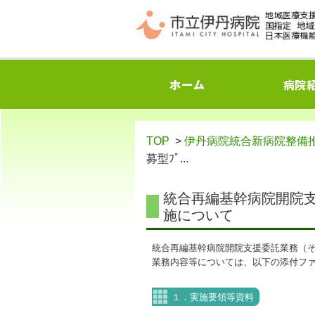
TOP
>
伊丹病院統合新病院整備
募型ﾌﾟ...
統合再編基幹病院開院支援
施について
統合再編基幹病院開院支援委託業務（そ
業務内容等については、以下の添付フ
１．実施要領等資料