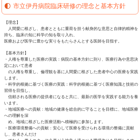
市立伊丹病院臨床研修の理念と基本方針
【理念】
人間愛に根ざし、患者とともに重荷を担う献身的な意思と自律的精神を
持ち、臨床の知に科学の知を取り入れ、
医療および医学に豊かな実りをもたらさんとする医師を目指す。
【基本方針】
・人権を尊重した医療の実践：病院の基本方針に則り、医療行為や意思決
定において患者
の人権を尊重し、倫理観を基に人間愛に根ざした患者中心の医療を実践
します。
・科学的根拠に基づく医療の実践：科学的根拠に基づく医療知識と技術の
習得を目指し、
信頼される医療の提供者になると共に、最新の医学を実践する能力を養
います。
・地域医療への貢献：地域の健康を総合的に守ることを目標に、地域医療
への理解を深
め、地域に根ざした医療活動へ積極的に参加します。
・医療環境整備への貢献：安心して医療を受けられる環境の整備に貢献
し、患者さんだけ