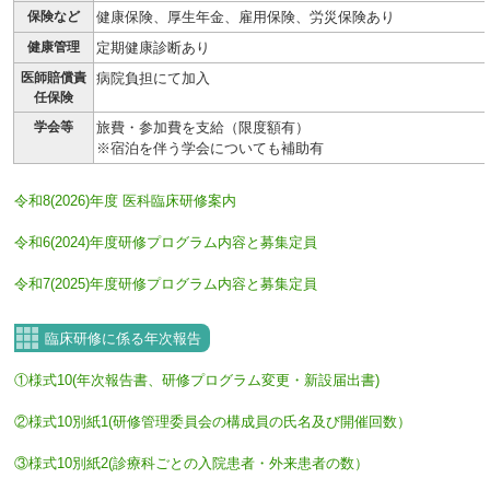
保険など
健康保険、厚生年金、雇用保険、労災保険あり
健康管理
定期健康診断あり
医師賠償責
病院負担にて加入
任保険
学会等
旅費・参加費を支給（限度額有）
※宿泊を伴う学会についても補助有
令和8(2026)年度 医科臨床研修案内
令和6(2024)年度研修プログラム内容と募集定員
令和7(2025)年度研修プログラム内容と募集定員
臨床研修に係る年次報告
①様式10(年次報告書、研修プログラム変更・新設届出書)
②様式10別紙1(研修管理委員会の構成員の氏名及び開催回数）
③様式10別紙2(診療科ごとの入院患者・外来患者の数）