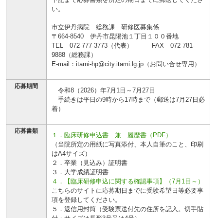
い。
市立伊丹病院 総務課 研修医募集係
〒664-8540 伊丹市昆陽池１丁目１００番地
TEL 072-777-3773（代表） FAX 072-781-
9888（総務課）
E-mail：itami-hp@city.itami.lg.jp（お問い合せ専用）
応募期間
令和8（2026）年7月1日～7月27日
手続きは平日の9時から17時まで（郵送は7月27日必
着）
応募書類
１．臨床研修申込書 兼 履歴書（PDF）
（当院所定の用紙に写真添付、本人自筆のこと、印刷
はA4サイズ）
２．卒業（見込み）証明書
３．大学成績証明書
４．【臨床研修申込に関する確認事項】（7月1日～）
こちらのサイトに応募期日までに受験希望日等必要事
項を登録してください。
５．返信用封筒（受験票送付先の住所を記入。切手貼