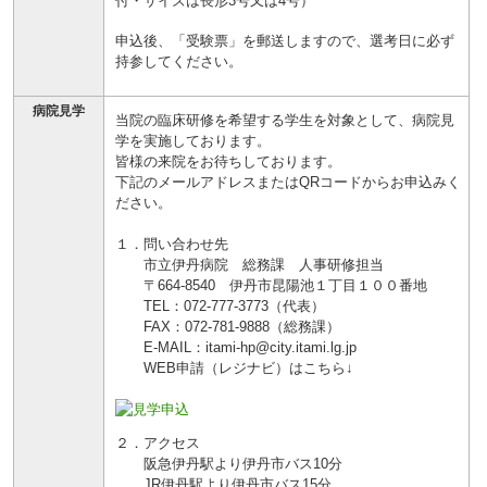
付・サイズは長形3号又は4号）
申込後、「受験票」を郵送しますので、選考日に必ず
持参してください。
病院見学
当院の臨床研修を希望する学生を対象として、病院見
学を実施しております。
皆様の来院をお待ちしております。
下記のメールアドレスまたはQRコードからお申込みく
ださい。
１．問い合わせ先
市立伊丹病院 総務課 人事研修担当
〒664-8540 伊丹市昆陽池１丁目１００番地
TEL：072-777-3773（代表）
FAX：072-781-9888（総務課）
E-MAIL：itami-hp@city.itami.lg.jp
WEB申請（レジナビ）はこちら↓
２．アクセス
阪急伊丹駅より伊丹市バス10分
JR伊丹駅より伊丹市バス15分