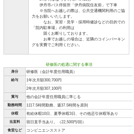
伊丹市バス停留所「伊丹病院住友前」で下車
※当院へお越しの際は、公共交通機関利用のご協
力をお願いいたします。
なお、実習・見学・採用時健診などの目的での
「院内駐車場」の利用は
固くお断りしております。
お車でお越しの場合は、近隣のコインパーキン
グを実費でご利用ください。
研修医の処遇に関する事項
身分
研修医（会計年度任用職員）
給与
1年次月額300,700円
2年次月額307,100円
賞与
他の会計年度任用職員に準じる
勤務時間
1日7.5時間勤務、週37.5時間を原則
休暇
有給休暇10日、夏季休暇3日、その他忌引休暇等あり
当直料
宿日直手当あり。（22,500円/回）
食堂など
コンビニエンスストア