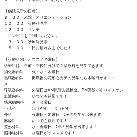
【病院見学の日程】
９：３０ 来院・オリエンテーション
１０：００ 診療科見学
１２：００ ランチ
コンビニをご利用ください。
１３：００ 診療科見学
１５：００ １日お疲れさまでした！
【診療科別 オススメの曜日】
診療科は、午前・午後に分けて２診療科を見学できます
消化器内科 火・水・木曜日
循環器内科 循環器の花形心カテの見学なら水曜日がオスス
メ！
呼吸器内科 火曜日はAM気管支鏡検査、PM回診がありイチオシ
血液内科 いつでも歓迎です！
糖尿病内科 月・金曜日
小児科 水（AM）・金（PM）
外科 火曜日・木曜日 OPの見学が出来ます！
麻酔科 いつでも歓迎です！
整形外科 水・金曜日 OPの見学が出来ます！
脳神経外科 水曜日がオススメです！