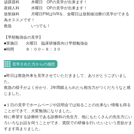
泌尿器科 木曜日 OPの見学が出来ます！
産婦人科 水曜日 OPの見学が出来ます！
放射線科 月曜日PMはIVRを、金曜日は放射線治療の見学ができる
為オススメです！
救急 いつでも！
【早朝勉強会の見学】
■実施日 火曜日 臨床研修医向け早朝勉強会
■時間 ８：００～８：３０
見学された方からの感想
●昨日は救急外来を見学させていただきまして、ありがとうございまし
た。
救急の様子がよく分かり、2年間鍛えられたら相当力がつくだろうなと感
じました。
●１日の見学でホームページや説明会では知ることの出来ない情報も得る
ことができて、大変勉強になりました。
特に希望する診療科である診療科の先生方、他にもたくさんの先生方にい
ろいろなお話を伺うことができ、貴院での研修を行いたいという意欲がま
すます高まりました。