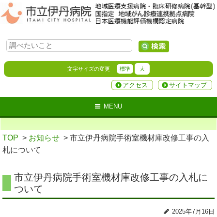
文字サイズの変更
標準
大
アクセス
サイトマップ
MENU
TOP
>
お知らせ
> 市立伊丹病院手術室機材庫改修工事の入
札について
市立伊丹病院手術室機材庫改修工事の入札に
ついて
2025年7月16日