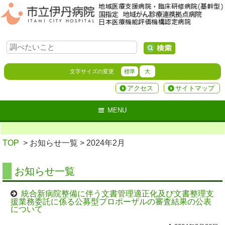
文字サイズの変更
標準
大
アクセス
サイトマップ
MENU
TOP
> お知らせ一覧
> 2024年2月
お知らせ一覧
統合新病院整備に伴う文書管理適正化及び文書整理支
援業務委託に係る公募型プロポーザルの審査結果の公表
について