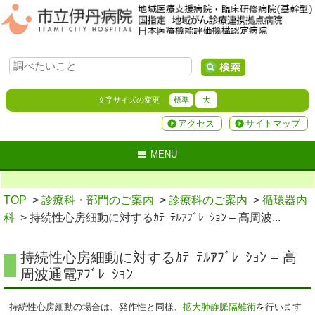
文字サイズの変更
標準
大
アクセス
サイトマップ
MENU
TOP
>
診療科・部門のご案内
>
診療科のご案内
>
循環器内
科
> 持続性心房細動に対するｶﾃｰﾃﾙｱﾌﾞﾚｰｼｮﾝ – 高周波...
持続性心房細動に対するｶﾃｰﾃﾙｱﾌﾞﾚｰｼｮﾝ – 高
周波通電ｱﾌﾞﾚｰｼｮﾝ
持続性心房細動の場合は、発作性と同様、
拡大肺静脈隔離術
を行います