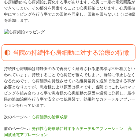
心房細動から心房頻拍に変化する事があります。心房に一定の電気回路が
できてしまい、その部分を興奮することで心房頻拍になります。心房頻拍
中にマッピングを行う事でこの回路を同定し、回路を回らないように治療
を追加します。
当院の持続性心房細動に対する治療の特徴
持続性心房細動は肺静脈のみで再発なく経過される患者様は20%程度とい
われています。持続することで心房筋が傷んでしまい、自然に停止しなく
なるためです。心房細動を持続させている維持基質を追加で治療する事が
必要となりますが、患者様により原因は様々です。当院ではこれらのマッ
ピングを組み合わせる事で患者様の心房細動の原因を適切に分析し、最小
限の追加治療を行う事で安全かつ低侵襲で、効果的なカテーテルアブレー
ションを行っています。
次のページへ：
心房細動の治療成績
前のページへ：
発作性心房細動に対するカテーテルアブレーション – 高
周波通電アブレーション