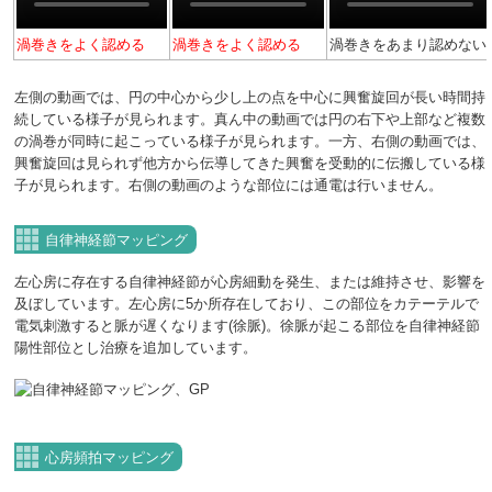
渦巻きをよく認める
渦巻きをよく認める
渦巻きをあまり認めない
左側の動画では、円の中心から少し上の点を中心に興奮旋回が長い時間持
続している様子が見られます。真ん中の動画では円の右下や上部など複数
の渦巻が同時に起こっている様子が見られます。一方、右側の動画では、
興奮旋回は見られず他方から伝導してきた興奮を受動的に伝搬している様
子が見られます。右側の動画のような部位には通電は行いません。
自律神経節マッピング
左心房に存在する自律神経節が心房細動を発生、または維持させ、影響を
及ぼしています。左心房に5か所存在しており、この部位をカテーテルで
電気刺激すると脈が遅くなります(徐脈)。徐脈が起こる部位を自律神経節
陽性部位とし治療を追加しています。
心房頻拍マッピング