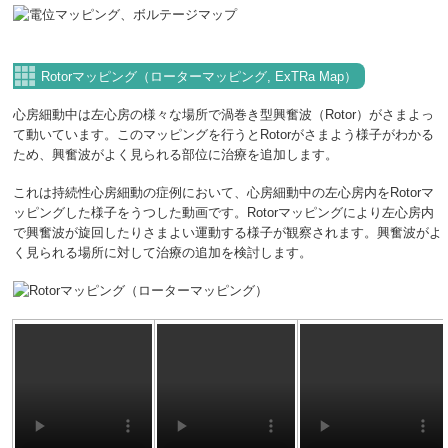
Rotorマッピング（ローターマッピング, ExTRa Map）
心房細動中は左心房の様々な場所で渦巻き型興奮波（Rotor）がさまよっ
て動いています。このマッピングを行うとRotorがさまよう様子がわかる
ため、興奮波がよく見られる部位に治療を追加します。
これは持続性心房細動の症例において、心房細動中の左心房内をRotorマ
ッピングした様子をうつした動画です。Rotorマッピングにより左心房内
で興奮波が旋回したりさまよい運動する様子が観察されます。興奮波がよ
く見られる場所に対して治療の追加を検討します。