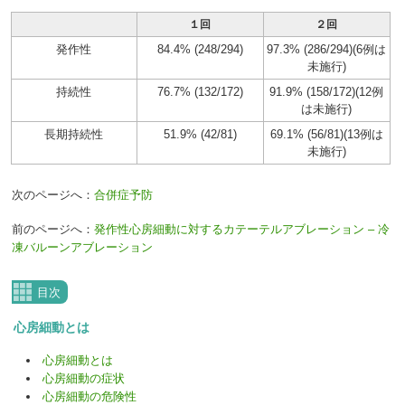
１回
２回
発作性
84.4% (248/294)
97.3% (286/294)
(6例は
未施行)
持続性
76.7% (132/172)
91.9% (158/172)
(12例
は未施行)
長期持続性
51.9% (42/81)
69.1% (56/81)
(13例は
未施行)
次のページへ：
合併症予防
前のページへ：
発作性心房細動に対するカテーテルアブレーション – 冷
凍バルーンアブレーション
目次
心房細動とは
心房細動とは
心房細動の症状
心房細動の危険性