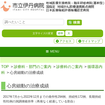
文字サイズの変更
標準
大
アクセス
サイトマップ
MENU
TOP
>
診療科・部門のご案内
>
診療科のご案内
>
循環器内
科
> 心房細動の治療成績
心房細動の治療成績
2017年7月から2022年12月までの発作性294例、持続性172例、長期持続
性81例の洞調律維持率（再発なく経過している割合）